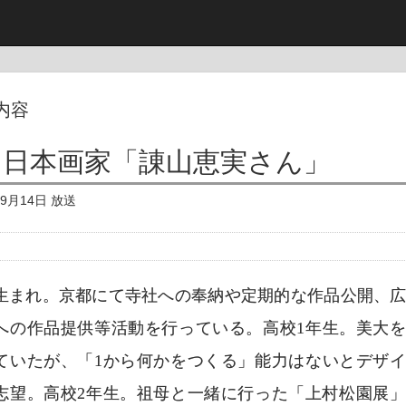
内容
日本画家「諌山恵実さん」
年9月14日 放送
生まれ。京都にて寺社への奉納や定期的な作品公開、
への作品提供等活動を行っている。高校1年生。美大
ていたが、「1から何かをつくる」能力はないとデザ
志望。高校2年生。祖母と一緒に行った「上村松園展