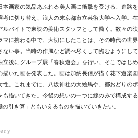
日本画家の気品あふれる美人画に衝撃を受ける。進路
選考に切り替え、浪人の末京都市立芸術大学へ入学。
アルバイトで東映の美術スタッフとして働く。数々の
ラマに携わる中で、大切にしたことは、その時代の世
さない事。当時の作風など調べ尽くして臨むようにし
独立後にグループ展「春秋遊会」を行い、そこではじ
の描いた画を発表した。画は加納長信が描く花下遊楽
女性。これまでに、八坂神社の大絵馬や、都おどりの
をも描いてきた。今後の想いの一つに線のみで構成す
極の引き算」ともいえるものを描いていきたい。
lery