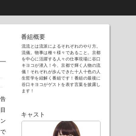
番組概要
流流とは流派によるそれぞれのやり方。
流儀。物事は種々様々であること。京都
を中心に活躍する人々の仕事現場に谷口
キヨコが潜入！今、京都で輝く人物の流
儀！それぞれが歩んできた十人十色の人
生哲学を紐解く番組です！番組の最後に
谷口キヨコがゲストを表す言葉を披露し
ます！
広告
を目
キャスト
イン
」で