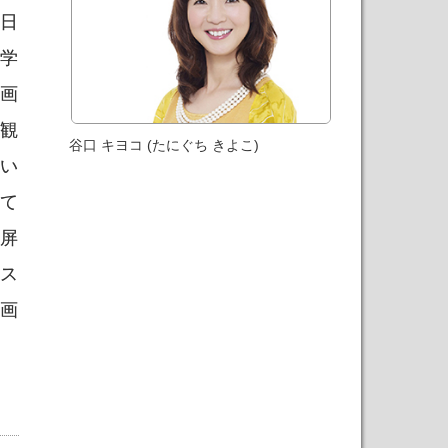
を日
在学
映画
界観
谷口 キヨコ (たにぐち きよこ)
てい
めて
図屏
ポス
る画