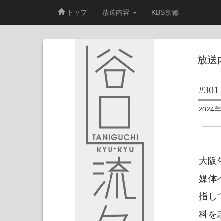
トップ
放送内容
KBS京都
放送
#301
2024
大阪
媒体
指し
科を