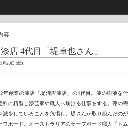
内容
漆店 4代目「堤卓也さん」
年3月23日 放送
42年創業の漆店「堤淺吉漆店」の4代目。漆の樹液を
塗料に精製し漆芸家や職人へ届ける仕事をする。漆の
々減少していることを危惧し、堤さんが取り組んだの
ーフボード。オーストラリアのサーフボード職人「ト