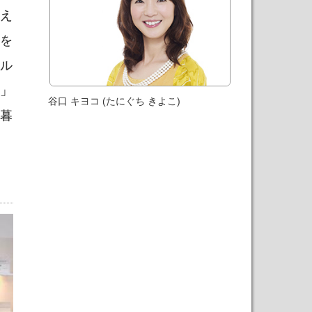
伝え
木を
クル
.」
谷口 キヨコ (たにぐち きよこ)
の暮