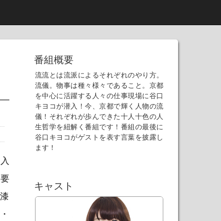
番組概要
流流とは流派によるそれぞれのやり方。
流儀。物事は種々様々であること。京都
を中心に活躍する人々の仕事現場に谷口
キヨコが潜入！今、京都で輝く人物の流
儀！それぞれが歩んできた十人十色の人
生哲学を紐解く番組です！番組の最後に
谷口キヨコがゲストを表す言葉を披露し
ます！
仕入
需要
キャスト
が漆
ム・