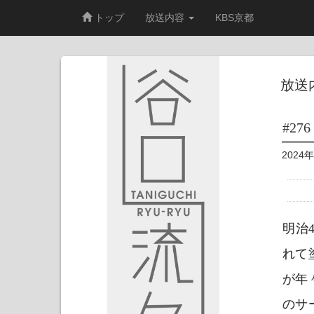
トップ
放送内容
KBS京都
放送
#276
2024
明治
れて
が年
のサ