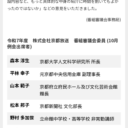
設内容など、もっと具体的な中身の紹介に時間を割いてもよか
ったのではないか」などの意見をいただきました。
(番組審議会事務局)
令和7年度 株式会社京都放送 番組審議会委員 (10月
例会出席者)
森本 淳生
京都大学人文科学研究所 所長
平林 幸子
元京都中央信用金庫 副理事長
山本 範子
京都府立府民ホール及び文化芸術会館
館長
松本 邦子
京都新聞社 文化部長
野村 多加世
立命館中学校・高等学校 非常勤講師