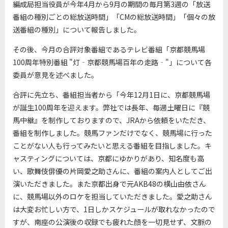
編成局担当役員が今年4月から9月の期間の毎月第3週の「放送
番組の種別ごとの総放送時間」「CMの総放送時間」「個々の放
送番組の種別」について報告しました。
その後、今月の合評対象番組であるテレビ番組「京都競馬場
100周年特別番組 "灯‐京都競馬場百年の走路‐"」について各
委員が意見を述べました。
合評に先立ち、番組担当者から「今年12月1日に、京都競馬場
が誕生100周年を迎えます。弊社では長年、毎週土曜日に『競
馬中継』を制作しておりますので、JRAから依頼をいただき、
番組を制作しました。競馬ファンだけでなく、競馬場に行った
ことがない人も行ってみたいと思える番組を目指しました。キ
ャスティングについては、京都にゆかりがあり、知名度も高
い、歌舞伎俳優の片岡愛之助さんに、番組の案内人としてご出
演いただきました。また京都出身で元AKB48の横山由依さん
に、競馬場以外のロケを担当していただきました。愛之助さん
は大変お忙しい方で、1日しかスケジュールが取れなかったので
すが、南座の公演後の収録でも疲れた顔を一切見せず、文脈の