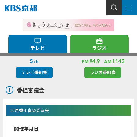
テレビ
ラジオ
5
94.9
1143
ch
FM
AM
テレビ番組表
ラジオ番組表
番組審議会
10月番組審議委員会
開催年月日