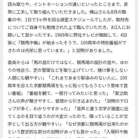
読み取りや、イントネーションの違いといったところまで、非
常に工夫して取り組んでいただきました。横山さんも8月の酷
暑の中、1日で3ヶ所を回る過密スケジュールでしたが、取材先
についてご自身でも勉強された上で臨んでいただき、お2人にお
願いして良かったです。1969年に弊社テレビが開局して、4日
後に『競馬中継』が始まったそうで、100周年の特別番組がで
きたのは光栄に思っています。」と説明がありました。
委員からは「馬の話だけではなく、競馬場の設計の話や、ゆか
りの地巡り、芝の管理などを取り上げていて、賭け事をしない
人間にも観やすい」「これまであまり馴染みのない人に、100
周年を迎えた京都競馬場をもっと知ってもらうという意味で良
い番組」「番組を観て、一度行ってみたいと思った」「愛之助
さんの声が聴きやすく、冒頭から引き込まれた」「説明のテロ
ップが多く、わかりやすかった」「音声と違う文字が画面に出
てくるのを目で追うのが大変だったので、喋っていることが文
字として出る方が観やすい」「なぜ京都に競馬場が出来たのか
という歴史的な部分の説明があっても良かった」「入場料や施