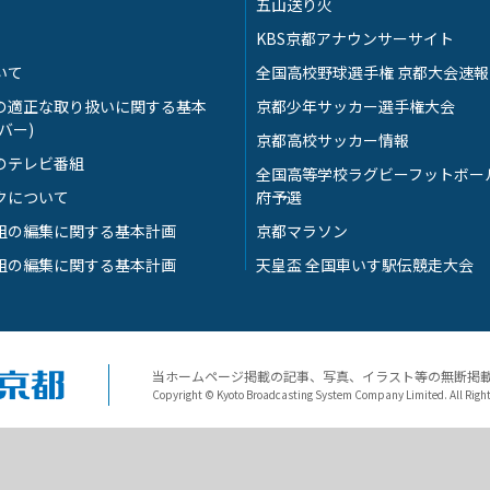
五山送り火
KBS京都アナウンサーサイト
いて
全国高校野球選手権 京都大会速報
の適正な取り扱いに関する基本
京都少年サッカー選手権大会
バー)
京都高校サッカー情報
のテレビ番組
全国高等学校ラグビーフットボー
クについて
府予選
組の編集に関する基本計画
京都マラソン
組の編集に関する基本計画
天皇盃 全国車いす駅伝競走大会
当ホームページ掲載の記事、写真、イラスト等の無断掲
Copyright © Kyoto Broadcasting System Company Limited. All Righ