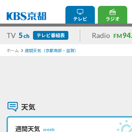
テレビ
ラジオ
TV
5
Radio
94
テレビ番組表
ch
FM
ホーム
週間天気（京都南部・滋賀）
天気
週間天気
week