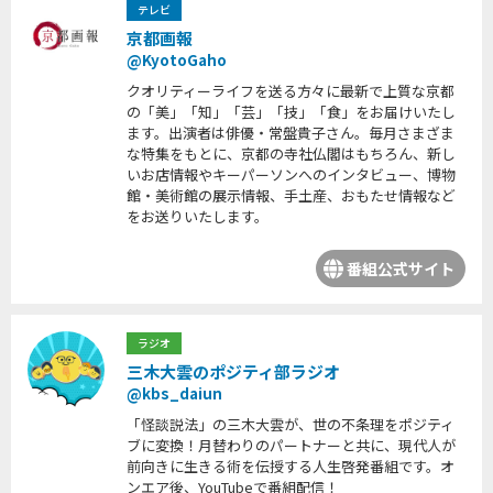
テレビ
京都画報
@KyotoGaho
クオリティーライフを送る方々に最新で上質な京都
の「美」「知」「芸」「技」「食」をお届けいたし
ます。出演者は俳優・常盤貴子さん。毎月さまざま
な特集をもとに、京都の寺社仏閣はもちろん、新し
いお店情報やキーパーソンへのインタビュー、博物
館・美術館の展示情報、手土産、おもたせ情報など
をお送りいたします。
番組公式サイト
ラジオ
三木大雲のポジティ部ラジオ
@kbs_daiun
「怪談説法」の三木大雲が、世の不条理をポジティ
ブに変換！月替わりのパートナーと共に、現代人が
前向きに生きる術を伝授する人生啓発番組です。オ
ンエア後、YouTubeで番組配信！