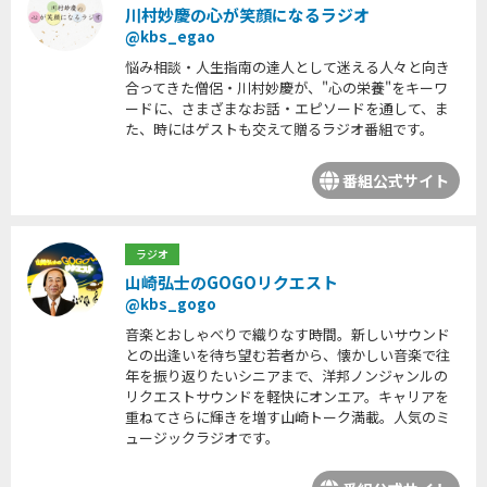
川村妙慶の心が笑顔になるラジオ
@kbs_egao
悩み相談・人生指南の達人として迷える人々と向き
合ってきた僧侶・川村妙慶が、"心の栄養"をキーワ
ードに、さまざまなお話・エピソードを通して、ま
た、時にはゲストも交えて贈るラジオ番組です。
番組公式サイト
ラジオ
山崎弘士のGOGOリクエスト
@kbs_gogo
音楽とおしゃべりで織りなす時間。新しいサウンド
との出逢いを待ち望む若者から、懐かしい音楽で往
年を振り返りたいシニアまで、洋邦ノンジャンルの
リクエストサウンドを軽快にオンエア。キャリアを
重ねてさらに輝きを増す山崎トーク満載。人気のミ
ュージックラジオです。