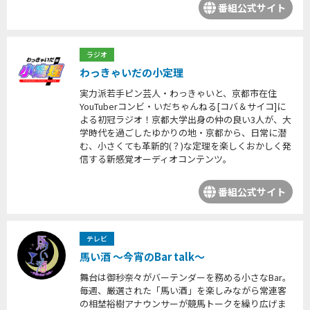
番組公式サイト
ラジオ
わっきゃいだの小定理
実力派若手ピン芸人・わっきゃいと、京都市在住
YouTuberコンビ・いだちゃんねる[コバ＆サイコ]に
よる初冠ラジオ！京都大学出身の仲の良い3人が、大
学時代を過ごしたゆかりの地・京都から、日常に潜
む、小さくても革新的(？)な定理を楽しくおかしく発
信する新感覚オーディオコンテンツ。
番組公式サイト
テレビ
馬い酒 ～今宵のBar talk～
舞台は御秒奈々がバーテンダーを務める小さなBar。
毎週、厳選された「馬い酒」を楽しみながら常連客
の相埜裕樹アナウンサーが競馬トークを繰り広げま