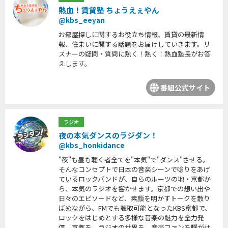
熱血！賃貸塾 ちょうえぇやん
@kbs_eeyan
お部屋探しに関するお役立ち情報、賃貸の最新情
報、住まいに関する話題をお届けしていきます。リ
スナーの疑問・質問に熱く！熱く！熱血塾長がお答
えします。
番組公式サイト
ラジオ
夜の本気ダンスのラジダン！
@kbs_honkidance
"夜"も昼も聴く者全てを"本気"で"ダンス"させる。
そんなコンセプトで日本の音楽シーンで唸りをあげ
ているロックバンドが、自らのルーツの地・京都か
ら、本気のラジオを響かせます。京都での想い出や
日々のエピソードなど、素顔を明かすトークを散り
ばめながら、FMでも聴取可能となったKBS京都で、
ロックをはじめとする多様な音楽の魅力を全力発
信。京都を、ラジオの世界を、音楽ファンを騒がせ