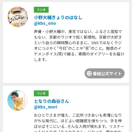
ラジオ
小野大輔きょうのはなし
@kbs_ono
声優・小野大輔が、東京ではない、ふるさと高知で
もない、京都のラジオで拓く新境地。京都が大好き
という自らの興味関心のままに、SNSではなくラジ
オにつぶやく"今日"のことや"京"のこと。魅惑のイ
ケメンボイス(笑)で綴る、素顔のダイアリーをお届け
します。
番組公式サイト
ラジオ
となりの森谷さん
@kbs_mori
おひとりさまが増え、ご近所づきあいも希薄になり
がちな現代に、ほどよい距離感を保ちつつ、手を伸
ばせばそこにいる...そんな人物が現れます。リスナー
一人ひとりの「おとなりさん」になって、賑やかな