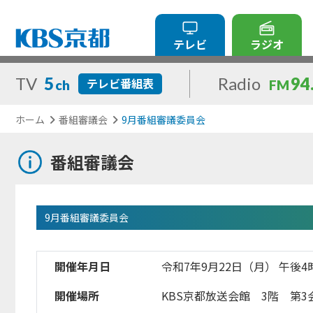
テレビ
ラジオ
TV
5
Radio
94
テレビ番組表
ch
FM
ホーム
番組審議会
9月番組審議委員会
番組審議会
9月番組審議委員会
開催年月日
令和7年9月22日（月） 午後4
開催場所
KBS京都放送会館 3階 第3