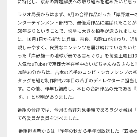
に特化し、京都の課題解決への取り組みを進めたいと思っ
ラジオ局長からはまず、6月の合評作品だった「岸野雄一
ンターテインメント部門で、最優秀作品に選ばれたことが
58年ぶりということで、快挙に大きな拍手が送られました。
に、10月1日から新たに兵庫、奈良、和歌山が加わり、
親しみやすく、良質なコンテンツを届け続けていきたいと
った『岸野雄一の地球が奏でる音めぐり』を毎週土曜日19
人気YouTuberで京都大学在学中のいだちゃんねるさ
20時30分からは、吉本の若手のコンビ・シカノシンプ
タッグを組む制作陣も2年目の若手のディレクターに担当
す。この他、昨年も編成し、本日の合評作品の元である『
す。」と説明がありました。
番組の合評では、今月の合評対象番組であるラジオ番組「
て各委員が委員を述べました。
番組担当者からは「昨年の秋から半年間放送した『五藤め