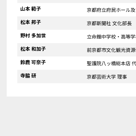
山本 範子
京都府立府民ホール及
松本 邦子
京都新聞社 文化部長
野村 多加世
立命館中学校・高等学
松本 和加子
前京都市文化観光資源
鈴鹿 可奈子
聖護院八ッ橋総本店 
寺脇 研
京都芸術大学 理事