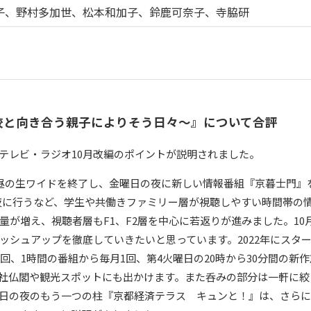
子、野村多加世、松本和加子、鈴鹿可奈子、寺脇研
校と向き合う親子によりそう日々～』について合評
テレビ・ラジオ10月改編のポイントが説明されました。
昼の生ワイドを終了し、金曜日の夜に新しい情報番組『京暮士門』
を夜に行うなど、学生や共働きファミリー層が視聴しやすい時間帯の
が増え、視聴者層もF1、F2層を中心に若返りが進みました。10
ッシュアップを徹底していきたいと思っています。2022年にスタ
回、1時間の番組から毎月1回、第4火曜日の20時から30分間の新
社仏閣や観光スポットにも出かけます。また呑みの部分は一軒に絞
日の夜のもう一つの柱『京都経済テラス キュンと！』は、さら