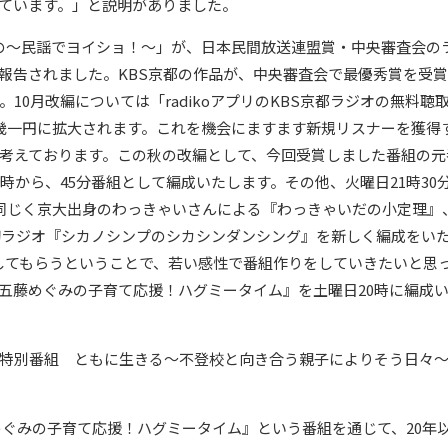
ています。」と説明がありました。
の～民謡でヨイショ！～」が、日本民間放送連盟賞・中央審査会の
報告されました。KBS京都の作品が、中央審査会で最優秀賞を受
10月改編については「radikoアプリのKBS京都ラジオの無料聴
近畿一円に拡大されます。これを機会にますます新規リスナーを獲得
考えております。この秋の改編として、今回受賞しました番組の元
時から、45分番組として編成いたします。その他、火曜日21時30
んと同じく京大出身のわっきゃいさんによる『わっきゃいだの小定理』
の初ラジオ『シカノシンプのシカシンダンシング』を新しく編成をい
してもらうということで、若い感性で番組作りをしていきたいと思
五藤めぐみの子育て応援！ハグミータイム』を土曜日20時に編成
特別番組 ともに生きる～不登校と向き合う親子によりそう日々
ぐみの子育て応援！ハグミータイム』という番組を通じて、20年