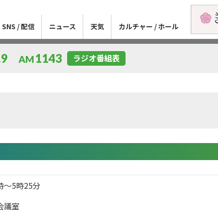
SNS / 配信
ニュース
天気
カルチャー / ホール
.9
1143
ラジオ番組表
AM
時～5時25分
会議室