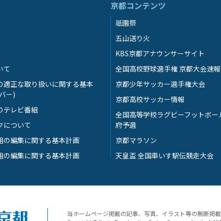
京都コンテンツ
祇園祭
五山送り火
KBS京都アナウンサーサイト
いて
全国高校野球選手権 京都大会速報
の適正な取り扱いに関する基本
京都少年サッカー選手権大会
バー)
京都高校サッカー情報
のテレビ番組
全国高等学校ラグビーフットボー
クについて
府予選
組の編集に関する基本計画
京都マラソン
組の編集に関する基本計画
天皇盃 全国車いす駅伝競走大会
当ホームページ掲載の記事、写真、イラスト等の無断掲載