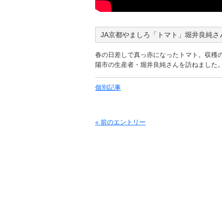
JA京都やましろ「トマト」堀井良純さん
春の日差しで真っ赤になったトマト。収穫
陽市の生産者・堀井良純さんを訪ねました
個別記事
« 前のエントリー