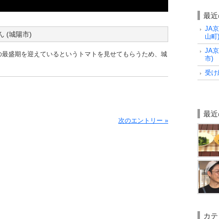
最近
JA
 (城陽市)
山町
JA
の最盛期を迎えているというトマトを見せてもらうため、城
市)
。
受け
最近
次のエントリー »
カテ