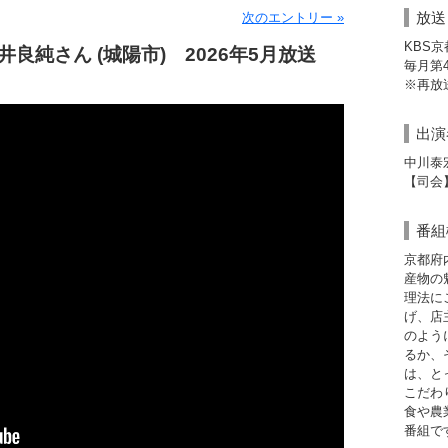
放送
次のエントリー »
KBS
良純さん (城陽市) 2026年5月放送
毎月第4日
※再放送
出演
中川泰
【司会
番組
京都府
産物の
理法に
げ、店
のよう
るか、
は、と
こだわ
食や農
番組で