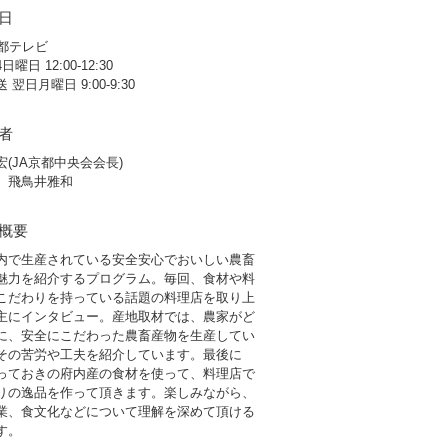
日
京都テレビ
曜日 12:00-12:30
 翌日月曜日 9:00-9:30
者
宏(JA京都中央会会長)
】飛鳥井雅和
概要
内で生産されている安全安心でおいしい農畜
魅力を紹介するプログラム。毎回、食材や料
こだわりを持っている話題の料理店を取り上
主にインタビュー。産地取材では、農家がど
に、安全にこだわった農畜産物を生産してい
その苦労や工夫を紹介しています。最後に
っておきの府内産の食材を使って、料理店で
りの逸品を作って頂きます。楽しみながら、
業、食文化などについて理解を深めて頂ける
す。