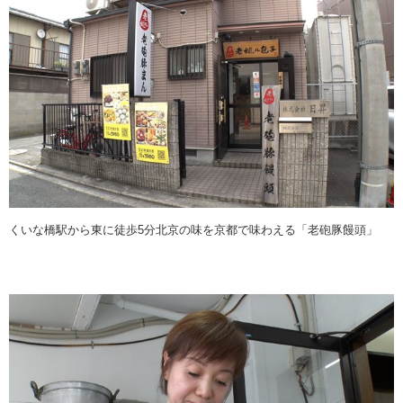
くいな橋駅から東に徒歩5分北京の味を京都で味わえる「老砲豚饅頭」