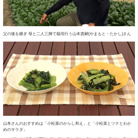
父の後を継ぎ 母と二人三脚で栽培行う山本貴嗣(やまもと・たかし)さん
山本さんのおすすめは「小松菜のからし和え」と「小松菜とツナとわか
めのサラダ」