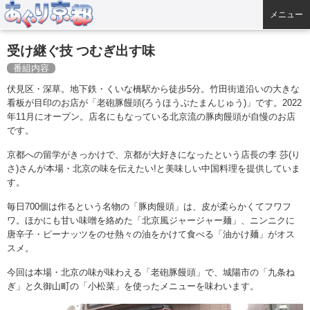
メニュー
受け継ぐ技 つむぎ出す味
番組内容
伏見区・深草。地下鉄・くいな橋駅から徒歩5分。竹田街道沿いの大きな
看板が目印のお店が「老砲豚饅頭(ろうほうぶたまんじゅう)」です。2022
年11月にオープン。店名にもなっている北京流の豚肉饅頭が自慢のお店
です。
京都への留学がきっかけで、京都が大好きになったという店長の李 莎(り
さ)さんが本場・北京の味を伝えたい!と美味しい中国料理を提供していま
す。
毎日700個は作るという名物の「豚肉饅頭」は、皮が柔らかくてフワフ
ワ。ほかにも甘い味噌を絡めた「北京風ジャージャー麺」、ニンニクに
唐辛子・ピーナッツをのせ熱々の油をかけて食べる「油かけ麺」がオス
スメ。
今回は本場・北京の味が味わえる「老砲豚饅頭」で、城陽市の「九条ね
ぎ」と久御山町の「小松菜」を使ったメニューを味わいます。