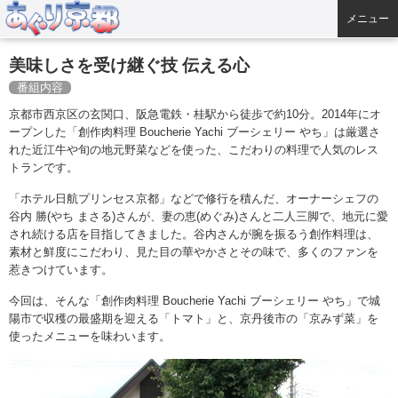
メニュー
美味しさを受け継ぐ技 伝える心
番組内容
京都市西京区の玄関口、阪急電鉄・桂駅から徒歩で約10分。2014年にオ
ープンした「創作肉料理 Boucherie Yachi ブーシェリー やち」は厳選さ
れた近江牛や旬の地元野菜などを使った、こだわりの料理で人気のレス
トランです。
「ホテル日航プリンセス京都」などで修行を積んだ、オーナーシェフの
谷内 勝(やち まさる)さんが、妻の恵(めぐみ)さんと二人三脚で、地元に愛
され続ける店を目指してきました。谷内さんが腕を振るう創作料理は、
素材と鮮度にこだわり、見た目の華やかさとその味で、多くのファンを
惹きつけています。
今回は、そんな「創作肉料理 Boucherie Yachi ブーシェリー やち」で城
陽市で収穫の最盛期を迎える「トマト」と、京丹後市の「京みず菜」を
使ったメニューを味わいます。