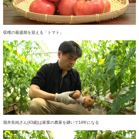
収穫の最盛期を迎える「トマト」
堀井良純さん(43歳)は家業の農家を継いで14年になる