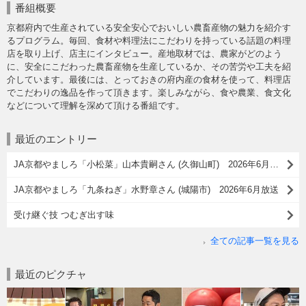
番組概要
京都府内で生産されている安全安心でおいしい農畜産物の魅力を紹介す
るプログラム。毎回、食材や料理法にこだわりを持っている話題の料理
店を取り上げ、店主にインタビュー。産地取材では、農家がどのよう
に、安全にこだわった農畜産物を生産しているか、その苦労や工夫を紹
介しています。最後には、とっておきの府内産の食材を使って、料理店
でこだわりの逸品を作って頂きます。楽しみながら、食や農業、食文化
などについて理解を深めて頂ける番組です。
最近のエントリー
JA京都やましろ「小松菜」山本貴嗣さん (久御山町) 2026年6月放送
JA京都やましろ「九条ねぎ」水野章さん (城陽市) 2026年6月放送
受け継ぐ技 つむぎ出す味
全ての記事一覧を見る
最近のピクチャ