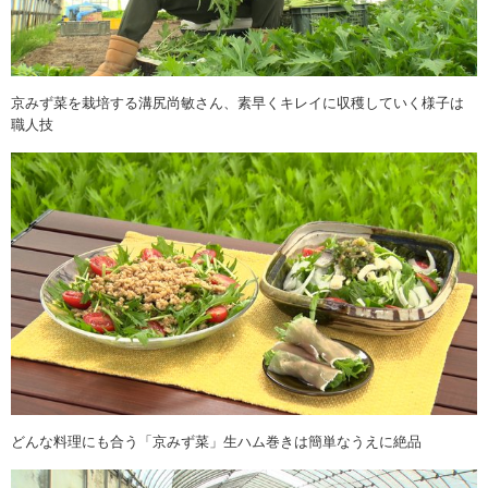
京みず菜を栽培する溝尻尚敏さん、素早くキレイに収穫していく様子は
職人技
どんな料理にも合う「京みず菜」生ハム巻きは簡単なうえに絶品