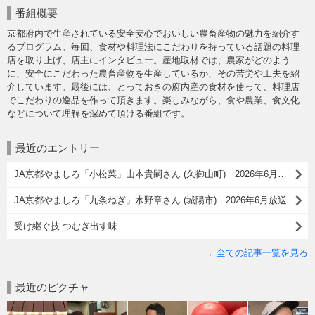
番組概要
京都府内で生産されている安全安心でおいしい農畜産物の魅力を紹介す
るプログラム。毎回、食材や料理法にこだわりを持っている話題の料理
店を取り上げ、店主にインタビュー。産地取材では、農家がどのよう
に、安全にこだわった農畜産物を生産しているか、その苦労や工夫を紹
介しています。最後には、とっておきの府内産の食材を使って、料理店
でこだわりの逸品を作って頂きます。楽しみながら、食や農業、食文化
などについて理解を深めて頂ける番組です。
最近のエントリー
JA京都やましろ「小松菜」山本貴嗣さん (久御山町) 2026年6月放送
JA京都やましろ「九条ねぎ」水野章さん (城陽市) 2026年6月放送
受け継ぐ技 つむぎ出す味
全ての記事一覧を見る
最近のピクチャ