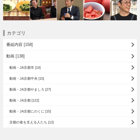
カテゴリ
番組内容 [158]
動画 [138]
動画・JA京都市 [10]
動画・JA京都中央 [15]
動画・JA京都やましろ [27]
動画・JA京都 [122]
動画・JA京都にのくに [15]
京都の食を支える人たち [12]