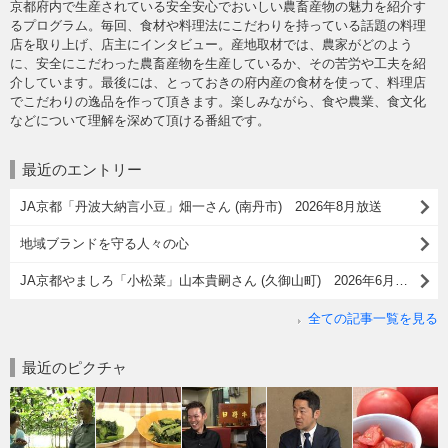
京都府内で生産されている安全安心でおいしい農畜産物の魅力を紹介す
るプログラム。毎回、食材や料理法にこだわりを持っている話題の料理
店を取り上げ、店主にインタビュー。産地取材では、農家がどのよう
に、安全にこだわった農畜産物を生産しているか、その苦労や工夫を紹
介しています。最後には、とっておきの府内産の食材を使って、料理店
でこだわりの逸品を作って頂きます。楽しみながら、食や農業、食文化
などについて理解を深めて頂ける番組です。
最近のエントリー
JA京都「丹波大納言小豆」畑一さん (南丹市) 2026年8月放送
地域ブランドを守る人々の心
JA京都やましろ「小松菜」山本貴嗣さん (久御山町) 2026年6月放送
全ての記事一覧を見る
最近のピクチャ