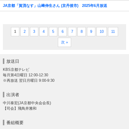
JA京都「賀茂なす」山﨑伸生さん (京丹後市) 2025年6月放送
1
2
3
4
5
6
7
8
9
10
11
次 »
放送日
KBS京都テレビ
毎月第4日曜日 12:00-12:30
※再放送 翌日月曜日 9:00-9:30
出演者
中川泰宏(JA京都中央会会長)
【司会】飛鳥井雅和
番組概要