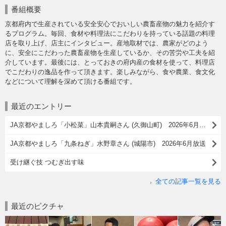
番組概要
京都府内で生産されている安全安心でおいしい農畜産物の魅力を紹介す
るプログラム。毎回、食材や料理法にこだわりを持っている話題の料理
店を取り上げ、店主にインタビュー。産地取材では、農家がどのよう
に、安全にこだわった農畜産物を生産しているか、その苦労や工夫を紹
介しています。最後には、とっておきの府内産の食材を使って、料理店
でこだわりの逸品を作って頂きます。楽しみながら、食や農業、食文化
などについて理解を深めて頂ける番組です。
最近のエントリー
JA京都やましろ「小松菜」山本貴嗣さん (久御山町) 2026年6月放送
JA京都やましろ「九条ねぎ」水野章さん (城陽市) 2026年6月放送
受け継ぐ技 つむぎ出す味
全ての記事一覧を見る
最近のピクチャ