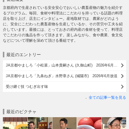
京都府内で生産されている安全安心でおいしい農畜産物の魅力を紹介す
るプログラム。毎回、食材や料理法にこだわりを持っている話題の料理
店を取り上げ、店主にインタビュー。産地取材では、農家がどのよう
に、安全にこだわった農畜産物を生産しているか、その苦労や工夫を紹
介しています。最後には、とっておきの府内産の食材を使って、料理店
でこだわりの逸品を作って頂きます。楽しみながら、食や農業、食文化
などについて理解を深めて頂ける番組です。
最近のエントリー
JA京都やましろ「小松菜」山本貴嗣さん (久御山町) 2026年6月放送
JA京都やましろ「九条ねぎ」水野章さん (城陽市) 2026年6月放送
受け継ぐ技 つむぎ出す味
全ての記事一覧を見る
最近のピクチャ