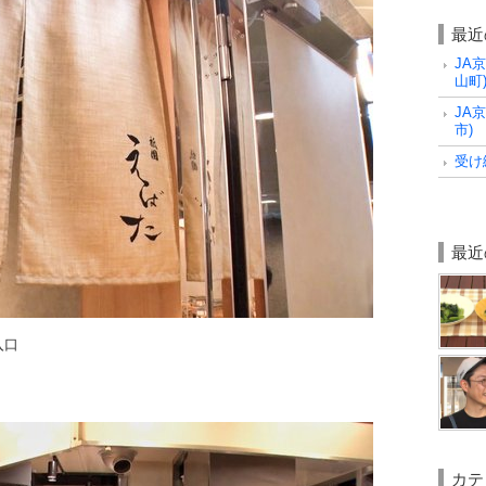
最近
JA
山町
JA
市)
受け
最近
入口
カテ