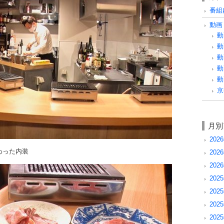
番組内
動画 
動
動
動
動
動
京
月別
202
わった内装
202
202
2025
202
202
202