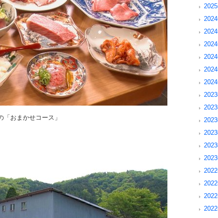
202
2024
2024
202
202
202
202
2023
2023
の「おまかせコース」
202
202
202
202
2022
202
202
202