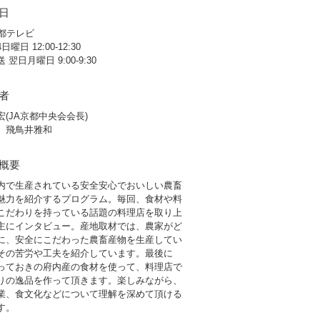
日
京都テレビ
曜日 12:00-12:30
 翌日月曜日 9:00-9:30
者
宏(JA京都中央会会長)
】飛鳥井雅和
概要
内で生産されている安全安心でおいしい農畜
魅力を紹介するプログラム。毎回、食材や料
こだわりを持っている話題の料理店を取り上
主にインタビュー。産地取材では、農家がど
に、安全にこだわった農畜産物を生産してい
その苦労や工夫を紹介しています。最後に
っておきの府内産の食材を使って、料理店で
りの逸品を作って頂きます。楽しみながら、
業、食文化などについて理解を深めて頂ける
す。