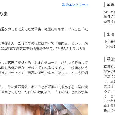
放送
次のエントリー »
KBS
の味
毎月第4日
※再放送
路通を少し西に入った繁華街・祗園に昨年オープンした「祗
出演
中川泰
畑卓弥さん。これまでの職歴はすべて「焼肉店」という、焼
【司会
前には農家で農業に携わる機会を得て、料理人としてより食
。
番組
いしい状態で提供する「おまかせコース」ひとつで勝負して
京都府
お肉を店側の焼き手が焼いてくれるスタイル。「焼肉という
産物の
最後まで仕上げて、最高の状態で食べてほしい」という江畑
理法に
げ、店
のよう
ギ」。牛の第四胃袋・ギアラと京野菜の九条ねぎを一緒に焼
るか、
。今回はそんなこだわりの焼肉店で、「京の肉」と京みず菜
は、と
こだわ
食や農
番組で