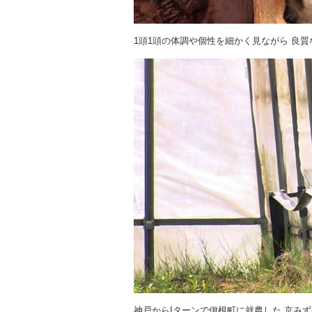
1頭1頭の体調や個性を細かく見ながら 良
神戸からIターンで伊根町に就農した 京み