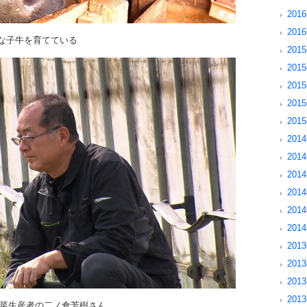
201
201
質な子牛を育てている
2015
201
201
201
201
2014
2014
201
201
201
201
2013
2013
201
201
ず菜生産者の二ノ倉芳樹さん