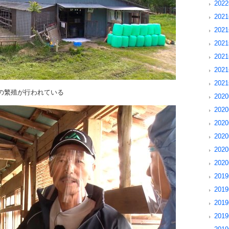
202
2021
2021
202
202
202
202
の繁殖が行われている
2020
2020
202
202
202
202
2019
2019
201
201