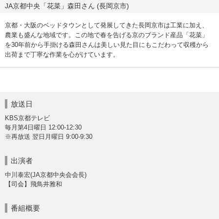
JA京都中央「花菜」森田さん (長岡京市)
京都・大阪のベッドタウンとして発展してきた長岡京市は工業に加え、
農業も盛んな地域です。この地で春を告げる京のブランド産品「花菜」
を30年前から手掛ける森田さんは美しい見た目にもこだわって収穫から
出荷まで丁寧な作業を心がけています。
放送日
KBS京都テレビ
毎月第4日曜日 12:00-12:30
※再放送 翌日月曜日 9:00-9:30
出演者
中川泰宏(JA京都中央会会長)
【司会】飛鳥井雅和
番組概要