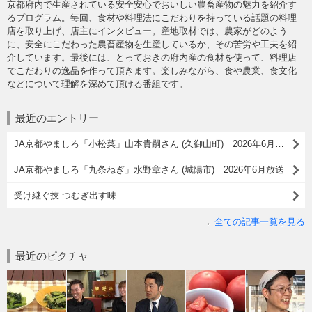
京都府内で生産されている安全安心でおいしい農畜産物の魅力を紹介す
るプログラム。毎回、食材や料理法にこだわりを持っている話題の料理
店を取り上げ、店主にインタビュー。産地取材では、農家がどのよう
に、安全にこだわった農畜産物を生産しているか、その苦労や工夫を紹
介しています。最後には、とっておきの府内産の食材を使って、料理店
でこだわりの逸品を作って頂きます。楽しみながら、食や農業、食文化
などについて理解を深めて頂ける番組です。
最近のエントリー
JA京都やましろ「小松菜」山本貴嗣さん (久御山町) 2026年6月放送
JA京都やましろ「九条ねぎ」水野章さん (城陽市) 2026年6月放送
受け継ぐ技 つむぎ出す味
全ての記事一覧を見る
最近のピクチャ