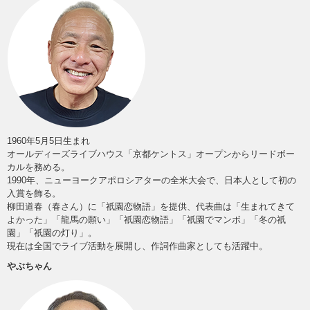
1960年5月5日生まれ
オールディーズライブハウス「京都ケントス」オープンからリードボー
カルを務める。
1990年、ニューヨークアポロシアターの全米大会で、日本人として初の
入賞を飾る。
柳田道春（春さん）に「祇園恋物語」を提供、代表曲は「生まれてきて
よかった」「龍馬の願い」「祇園恋物語」「祇園でマンボ」「冬の祇
園」「祇園の灯り」。
現在は全国でライブ活動を展開し、作詞作曲家としても活躍中。
やぶちゃん