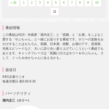
« 前
1
2
3
4
5
6
7
8
9
10
11
番組情報
この番組は作詞・作曲家「堀内圭三」と「祇園」と「お酒」をこよなく
愛する「やぶちゃん」と一緒にお送りする番組です。ホリーの楽曲をお
かけすることはもちろん、祇園、日本酒、焼酎、お酒のアテ、居酒屋、
失敗エピソードなど、大いに語り合い盛り上げていこうという番組でも
あります。キャッチフレーズは「祇園に行けばホリー＆やぶちゃん、そ
して、ぐっち＆ゆかちゃんに会えるかも」
放送日
KBS京都ラジオ
毎週月曜日 夜8:00-8:30
パーソナリティ
堀内圭三（ホリー）