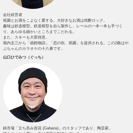
会社経営者
祇園とお酒をこよなく愛する。大好きなお酒は焼酎ロック。
趣味は鉄道模型。鉄道模型を自ら製作し、レールの一本一本も手づく
り、あらゆる細かいところまでこだわる。
また、スキーも大変得意。
堀内圭三から「函館物語」「恋の街、祇園」を提供される。この2曲はや
ぶちゃんのカラオケの十八番です。
山口ひでみつ（ぐっち）
錦市場「立ち呑み賀花 (Gabana)」のスタッフであり、陶芸家。