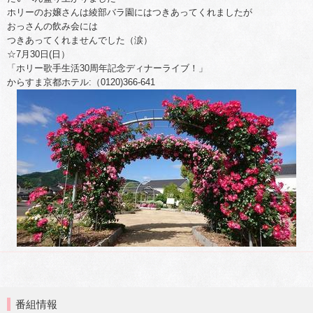
ホリーのお嬢さんは綾部バラ園にはつきあってくれましたが
おっさんの飲み会には
つきあってくれませんでした（涙）
☆7月30日(日）
「ホリー歌手生活30周年記念ディナーライブ！」
からすま京都ホテル:（0120)366-641
番組情報