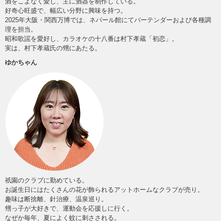
酒をこよなく愛し、主に酒器を制作している。
好奇心旺盛で、幅広い分野に興味を持つ。
2025年大阪・関西万博では、ネパール館にてバーテンダーおよび各種調
理を担当。
昭和歌謡を愛好し、カラオケの十八番は村下孝蔵「初恋」。
実は、村下孝蔵氏の甥にあたる。
ゆかちゃん
祇園のクラブに勤めている。
お誕生日にはたくさんの花が飾られるアットホームなクラブが売り。
趣味は断捨離、針治療、温泉巡り。
甥っ子が大好きで、運動会を応援しに行く。
なぜか毎年、夏によく蚊に刺さされる。