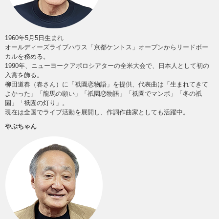
1960年5月5日生まれ
オールディーズライブハウス「京都ケントス」オープンからリードボー
カルを務める。
1990年、ニューヨークアポロシアターの全米大会で、日本人として初の
入賞を飾る。
柳田道春（春さん）に「祇園恋物語」を提供、代表曲は「生まれてきて
よかった」「龍馬の願い」「祇園恋物語」「祇園でマンボ」「冬の祇
園」「祇園の灯り」。
現在は全国でライブ活動を展開し、作詞作曲家としても活躍中。
やぶちゃん