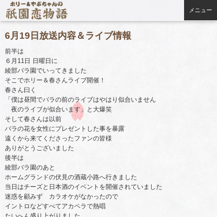
メニュー
6月19日放送内容＆ライブ情報
前半は
６月11日 日曜日に
綾部バラ園でいってきました
そこでホリー＆春さんライブ開催！
春さん曰く
「僕は昼間でバラの前のライブはやはり似合いません
夜のライブが似合います」と大爆笑
そして春さんは以前
バラの花を女性にプレゼントした事を暴露
遠くから来てくださったファンの皆様
ありがとうございました
後半は
綾部バラ園のあと
ホームグランドの伏見の酒蔵小路へ行きました
当日はチーズと日本酒のイベントを開催されていました
迷惑を顧みず カラオケがなかったので
イントロなどすべてアカペラで熱唱
たいへん盛り上がりました