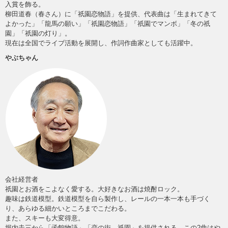
入賞を飾る。
柳田道春（春さん）に「祇園恋物語」を提供、代表曲は「生まれてきて
よかった」「龍馬の願い」「祇園恋物語」「祇園でマンボ」「冬の祇
園」「祇園の灯り」。
現在は全国でライブ活動を展開し、作詞作曲家としても活躍中。
やぶちゃん
会社経営者
祇園とお酒をこよなく愛する。大好きなお酒は焼酎ロック。
趣味は鉄道模型。鉄道模型を自ら製作し、レールの一本一本も手づく
り、あらゆる細かいところまでこだわる。
また、スキーも大変得意。
堀内圭三から「函館物語」「恋の街、祇園」を提供される。この2曲はや