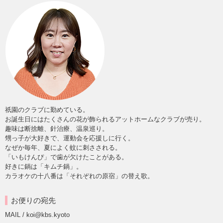
祇園のクラブに勤めている。
お誕生日にはたくさんの花が飾られるアットホームなクラブが売り。
趣味は断捨離、針治療、温泉巡り。
甥っ子が大好きで、運動会を応援しに行く。
なぜか毎年、夏によく蚊に刺さされる。
「いもけんぴ」で歯が欠けたことがある。
好きに鍋は「キムチ鍋」。
カラオケの十八番は「それぞれの原宿」の替え歌。
お便りの宛先
MAIL / koi@kbs.kyoto