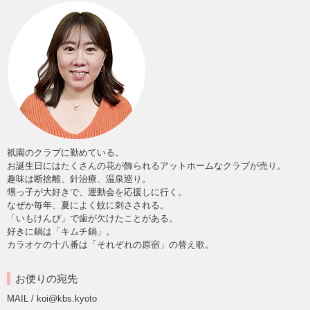
祇園のクラブに勤めている。
お誕生日にはたくさんの花が飾られるアットホームなクラブが売り。
趣味は断捨離、針治療、温泉巡り。
甥っ子が大好きで、運動会を応援しに行く。
なぜか毎年、夏によく蚊に刺さされる。
「いもけんぴ」で歯が欠けたことがある。
好きに鍋は「キムチ鍋」。
カラオケの十八番は「それぞれの原宿」の替え歌。
お便りの宛先
MAIL / koi@kbs.kyoto