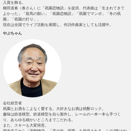
入賞を飾る。
柳田道春（春さん）に「祇園恋物語」を提供、代表曲は「生まれてきて
よかった」「龍馬の願い」「祇園恋物語」「祇園でマンボ」「冬の祇
園」「祇園の灯り」。
現在は全国でライブ活動を展開し、作詞作曲家としても活躍中。
やぶちゃん
会社経営者
祇園とお酒をこよなく愛する。大好きなお酒は焼酎ロック。
趣味は鉄道模型。鉄道模型を自ら製作し、レールの一本一本も手づく
り、あらゆる細かいところまでこだわる。
また、スキーも大変得意。
堀内圭三から「函館物語」「恋の街、祇園」を提供される。この2曲はや