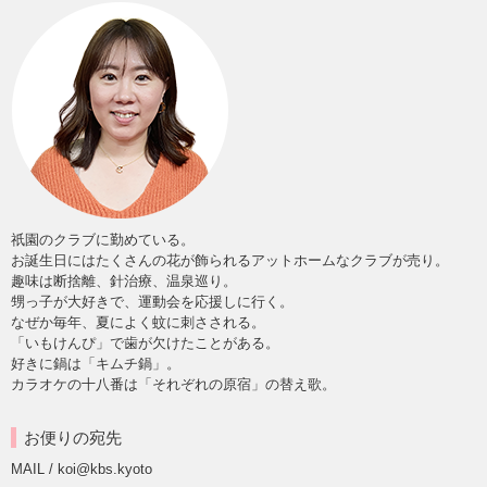
祇園のクラブに勤めている。
お誕生日にはたくさんの花が飾られるアットホームなクラブが売り。
趣味は断捨離、針治療、温泉巡り。
甥っ子が大好きで、運動会を応援しに行く。
なぜか毎年、夏によく蚊に刺さされる。
「いもけんぴ」で歯が欠けたことがある。
好きに鍋は「キムチ鍋」。
カラオケの十八番は「それぞれの原宿」の替え歌。
お便りの宛先
MAIL / koi@kbs.kyoto