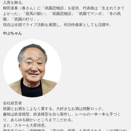
入賞を飾る。
柳田道春（春さん）に「祇園恋物語」を提供、代表曲は「生まれてきて
よかった」「龍馬の願い」「祇園恋物語」「祇園でマンボ」「冬の祇
園」「祇園の灯り」。
現在は全国でライブ活動を展開し、作詞作曲家としても活躍中。
やぶちゃん
会社経営者
祇園とお酒をこよなく愛する。大好きなお酒は焼酎ロック。
趣味は鉄道模型。鉄道模型を自ら製作し、レールの一本一本も手づく
り、あらゆる細かいところまでこだわる。
また、スキーも大変得意。
堀内圭三から「函館物語」「恋の街、祇園」を提供される。この2曲はや