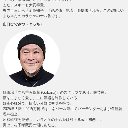
また、スキーも大変得意。
堀内圭三から「函館物語」「恋の街、祇園」を提供される。この2曲はや
ぶちゃんのカラオケの十八番です。
山口ひでみつ（ぐっち）
錦市場「立ち呑み賀花 (Gabana)」のスタッフであり、陶芸家。
酒をこよなく愛し、主に酒器を制作している。
好奇心旺盛で、幅広い分野に興味を持つ。
2025年大阪・関西万博では、ネパール館にてバーテンダーおよび各種調
理を担当。
昭和歌謡を愛好し、カラオケの十八番は村下孝蔵「初恋」。
実は、村下孝蔵氏の甥にあたる。