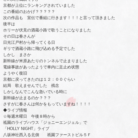
京都が上位にランキングされていました
この番組のおかげ？？？？？
次の作品も 宣伝で番組に行きます！！！と言って頂きました
後半は
ホリーが伏見の酒蔵小路で歌うことになりました
その日は春さんが
日光江戸村から帰ってくる日
ギリで酒蔵小路に飛び込める予定でした
しかし まさか
新幹線が米原あたりのトンネルで止まりました
電線事故があったようで車内に足止め状態
ようやく復旧
京都に戻ってきたのは１２：００ぐらい
結局 歌えませんでした 残念
しかしなんでこんな急いでいる時に
新幹線が止まるのか？？？
さすがに春さんは何かをもっていますね！！！！
◆ライブ情報
☆毎週木曜日 午後８時から
祗園のライブハウス「ジョニーエンジェル」で
「HOLLY NIGHT」ライブ
八坂神社西入る北側 祇園ファーストビル５Ｆ