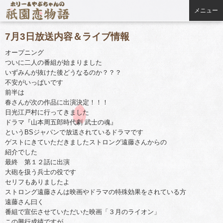
メニュー
7月3日放送内容＆ライブ情報
オープニング
ついに二人の番組が始まりました
いずみんが抜けた後どうなるのか？？？
不安がいっぱいです
前半は
春さんが次の作品に出演決定！！！
日光江戸村に行ってきました
ドラマ『山本周五郎時代劇 武士の魂』
というBSジャパンで放送されているドラマです
ゲストにきていただきましたストロング遠藤さんからの
紹介でした
最終 第１２話に出演
大砲を扱う兵士の役です
セリフもありましたよ
ストロング遠藤さんは映画やドラマの特殊効果をされている方
遠藤さん曰く
番組で宣伝させていただいた映画「３月のライオン」
この興行成績ですが