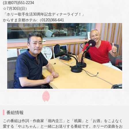
(京都075)551-2234
☆7月30日(日）
「ホリー歌手生活30周年記念ディナーライブ！」
からすま京都ホテル:（0120)366-641
番組情報
この番組は作詞・作曲家「堀内圭三」と「祇園」と「お酒」をこよなく
愛する「やぶちゃん」と一緒にお送りする番組です。ホリーの楽曲をお