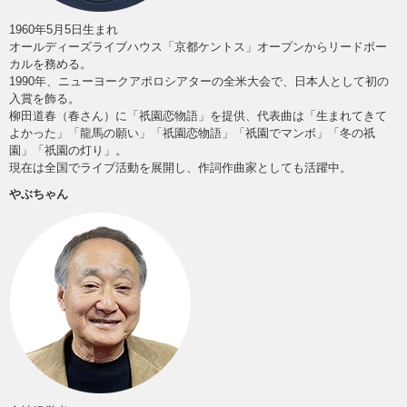
1960年5月5日生まれ
オールディーズライブハウス「京都ケントス」オープンからリードボー
カルを務める。
1990年、ニューヨークアポロシアターの全米大会で、日本人として初の
入賞を飾る。
柳田道春（春さん）に「祇園恋物語」を提供、代表曲は「生まれてきて
よかった」「龍馬の願い」「祇園恋物語」「祇園でマンボ」「冬の祇
園」「祇園の灯り」。
現在は全国でライブ活動を展開し、作詞作曲家としても活躍中。
やぶちゃん