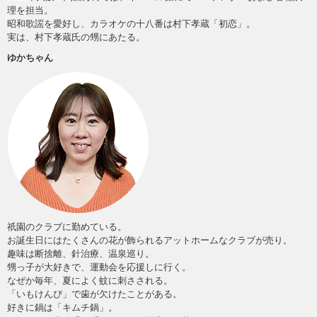
理を担当。
昭和歌謡を愛好し、カラオケの十八番は村下孝蔵「初恋」。
実は、村下孝蔵氏の甥にあたる。
ゆかちゃん
祇園のクラブに勤めている。
お誕生日にはたくさんの花が飾られるアットホームなクラブが売り。
趣味は断捨離、針治療、温泉巡り。
甥っ子が大好きで、運動会を応援しに行く。
なぜか毎年、夏によく蚊に刺さされる。
「いもけんぴ」で歯が欠けたことがある。
好きに鍋は「キムチ鍋」。