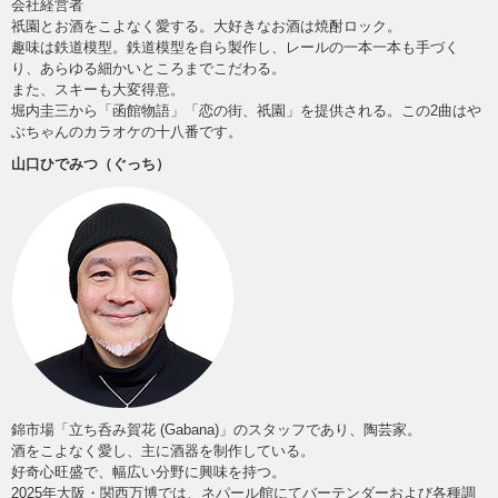
会社経営者
祇園とお酒をこよなく愛する。大好きなお酒は焼酎ロック。
趣味は鉄道模型。鉄道模型を自ら製作し、レールの一本一本も手づく
り、あらゆる細かいところまでこだわる。
また、スキーも大変得意。
堀内圭三から「函館物語」「恋の街、祇園」を提供される。この2曲はや
ぶちゃんのカラオケの十八番です。
山口ひでみつ（ぐっち）
錦市場「立ち呑み賀花 (Gabana)」のスタッフであり、陶芸家。
酒をこよなく愛し、主に酒器を制作している。
好奇心旺盛で、幅広い分野に興味を持つ。
2025年大阪・関西万博では、ネパール館にてバーテンダーおよび各種調