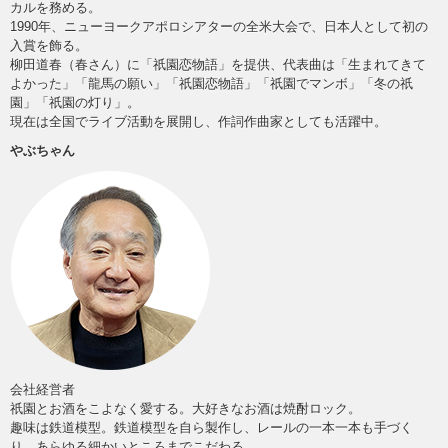
カルを務める。
1990年、ニューヨークアポロシアターの全米大会で、日本人として初の
入賞を飾る。
柳田道春（春さん）に「祇園恋物語」を提供、代表曲は「生まれてきて
よかった」「龍馬の願い」「祇園恋物語」「祇園でマンボ」「冬の祇
園」「祇園の灯り」。
現在は全国でライブ活動を展開し、作詞作曲家としても活躍中。
やぶちゃん
会社経営者
祇園とお酒をこよなく愛する。大好きなお酒は焼酎ロック。
趣味は鉄道模型。鉄道模型を自ら製作し、レールの一本一本も手づく
り、あらゆる細かいところまでこだわる。