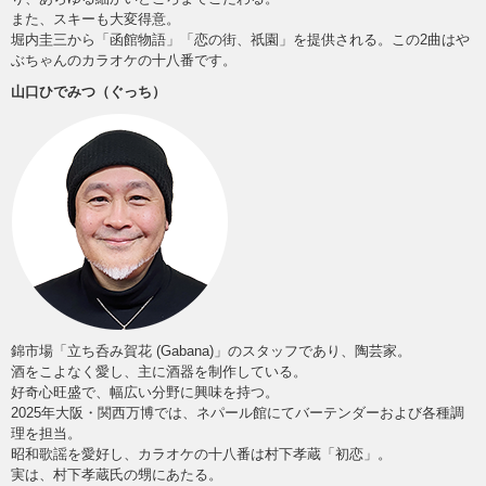
また、スキーも大変得意。
堀内圭三から「函館物語」「恋の街、祇園」を提供される。この2曲はや
ぶちゃんのカラオケの十八番です。
山口ひでみつ（ぐっち）
錦市場「立ち呑み賀花 (Gabana)」のスタッフであり、陶芸家。
酒をこよなく愛し、主に酒器を制作している。
好奇心旺盛で、幅広い分野に興味を持つ。
2025年大阪・関西万博では、ネパール館にてバーテンダーおよび各種調
理を担当。
昭和歌謡を愛好し、カラオケの十八番は村下孝蔵「初恋」。
実は、村下孝蔵氏の甥にあたる。