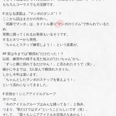
もちろんコーラスでも大活躍です。
# 次なる課題は..."マンボのダンス"！？
ここから話はまさかの方向へ。
「祇園でマンボ」は、タイトル通り"マンボのリズム"で作られているた
め、
実際に踊ってくれるお客様もいるそうです。
するとホリーから突然、
「ちゃんとステップ練習しよう！」という提案が。
## 実は今までは"横揺れ"だけだった！？
以前、練習中の様子を見た知人の"けいちゃん"から、
「ずっと横に揺れてるだけやん！」と言われたそうで（笑）。
確かに今までは、3人並んで横揺れスタイル。
しかし今年は違います。
「ちゃんとしたマンボのステップを覚えよう！」
という流れになってきました。
# 目指せ！シニアアイドルグループ
ホリーは、
「今のアイドルグループはみんな踊ってる！」と熱弁。
つまり、"歌だけではダメ"ということらしいです（笑）。
そして、「我々もシニアアイドルを目指さなあかん！」