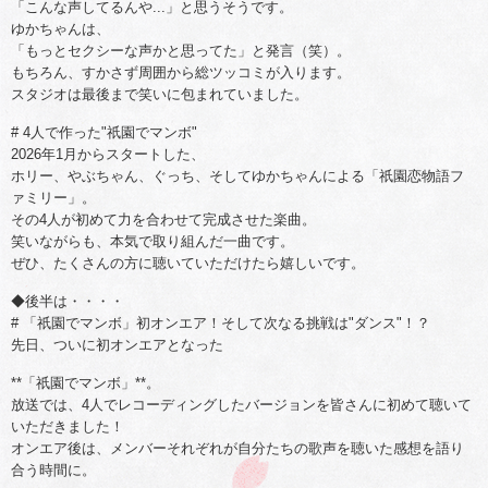
「こんな声してるんや...」と思うそうです。
ゆかちゃんは、
「もっとセクシーな声かと思ってた」と発言（笑）。
もちろん、すかさず周囲から総ツッコミが入ります。
スタジオは最後まで笑いに包まれていました。
# 4人で作った"祇園でマンボ"
2026年1月からスタートした、
ホリー、やぶちゃん、ぐっち、そしてゆかちゃんによる「祇園恋物語フ
ァミリー」。
その4人が初めて力を合わせて完成させた楽曲。
笑いながらも、本気で取り組んだ一曲です。
ぜひ、たくさんの方に聴いていただけたら嬉しいです。
◆後半は・・・・
# 「祇園でマンボ」初オンエア！そして次なる挑戦は"ダンス"！？
先日、ついに初オンエアとなった
**「祇園でマンボ」**。
放送では、4人でレコーディングしたバージョンを皆さんに初めて聴いて
いただきました！
オンエア後は、メンバーそれぞれが自分たちの歌声を聴いた感想を語り
合う時間に。