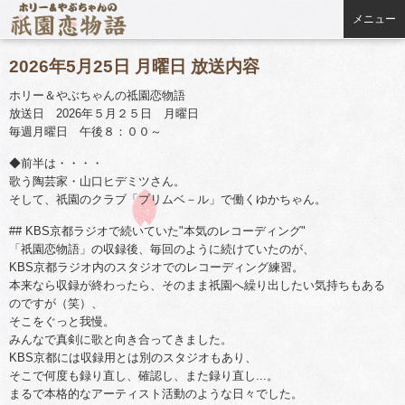
メニュー
2026年5月25日 月曜日 放送内容
ホリー＆やぶちゃんの祗園恋物語
放送日 2026年５月２５日 月曜日
毎週月曜日 午後８：００～
◆前半は・・・・
歌う陶芸家・山口ヒデミツさん。
そして、祇園のクラブ「プリムベ－ル」で働くゆかちゃん。
## KBS京都ラジオで続いていた"本気のレコーディング"
「祇園恋物語」の収録後、毎回のように続けていたのが、
KBS京都ラジオ内のスタジオでのレコーディング練習。
本来なら収録が終わったら、そのまま祇園へ繰り出したい気持ちもある
のですが（笑）、
そこをぐっと我慢。
みんなで真剣に歌と向き合ってきました。
KBS京都には収録用とは別のスタジオもあり、
そこで何度も録り直し、確認し、また録り直し...。
まるで本格的なアーティスト活動のような日々でした。