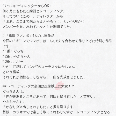
## ついにディレクターからOK！
何ヶ月にもわたる練習とレコーディング。
そしてついにこの日、ディレクターから、
「まあ、ここまで来たらええやろう！」というOKが！
メンバー全員、思わずホッとした瞬間でした。
# 「祇園でマンボ」4人の共同作品
今回の「ギヨンでマンボ」は、4人で力を合わせて作り上げた特別な作品
です。
* 1番：ぐっち
* 2番：やぶちゃん
* 3番：ホリー
* そして"恋してマンボ"のコーラスをゆかちゃん
という構成。
それぞれが個性を出しながら、一曲を完成させました。
## レコーディングの裏側は想像以上に大変！？
ぐっちさんは、
「声が裏返るところがあって、何回も録り直した」と苦笑い。
やぶちゃんも、
「かなりダメ出しされました」と振り返ります。
普段、カラオケでは楽しく歌って終わりですが、レコーディングとなる