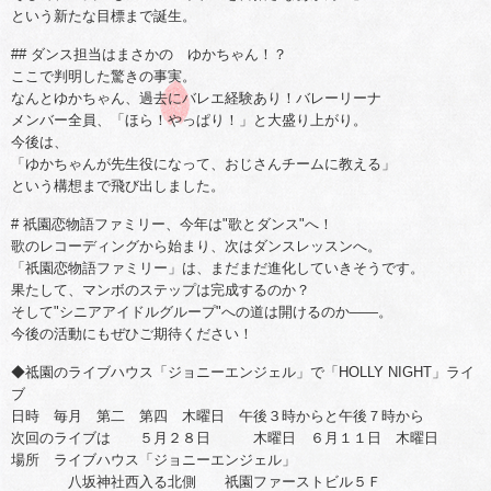
という新たな目標まで誕生。
## ダンス担当はまさかの ゆかちゃん！？
ここで判明した驚きの事実。
なんとゆかちゃん、過去にバレエ経験あり！バレーリーナ
メンバー全員、「ほら！やっぱり！」と大盛り上がり。
今後は、
「ゆかちゃんが先生役になって、おじさんチームに教える」
という構想まで飛び出しました。
# 祇園恋物語ファミリー、今年は"歌とダンス"へ！
歌のレコーディングから始まり、次はダンスレッスンへ。
「祇園恋物語ファミリー」は、まだまだ進化していきそうです。
果たして、マンボのステップは完成するのか？
そして"シニアアイドルグループ"への道は開けるのか――。
今後の活動にもぜひご期待ください！
◆祗園のライブハウス「ジョニーエンジェル」で「HOLLY NIGHT」ライ
ブ
日時 毎月 第二 第四 木曜日 午後３時からと午後７時から
次回のライブは ５月２８日 木曜日 ６月１１日 木曜日
場所 ライブハウス「ジョニーエンジェル」
八坂神社西入る北側 祇園ファーストビル５Ｆ