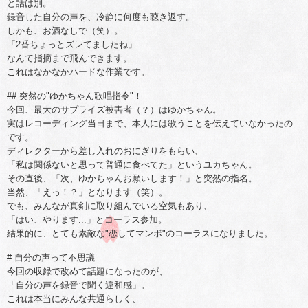
と話は別。
録音した自分の声を、冷静に何度も聴き返す。
しかも、お酒なしで（笑）。
「2番ちょっとズレてましたね」
なんて指摘まで飛んできます。
これはなかなかハードな作業です。
## 突然の"ゆかちゃん歌唱指令"！
今回、最大のサプライズ被害者（？）はゆかちゃん。
実はレコーディング当日まで、本人には歌うことを伝えていなかったの
です。
ディレクターから差し入れのおにぎりをもらい、
「私は関係ないと思って普通に食べてた」というユカちゃん。
その直後、「次、ゆかちゃんお願いします！」と突然の指名。
当然、「えっ！？」となります（笑）。
でも、みんなが真剣に取り組んでいる空気もあり、
「はい、やります...」とコーラス参加。
結果的に、とても素敵な"恋してマンボ"のコーラスになりました。
# 自分の声って不思議
今回の収録で改めて話題になったのが、
「自分の声を録音で聞く違和感」。
これは本当にみんな共通らしく、