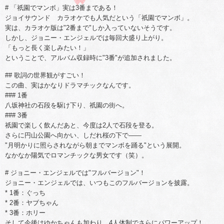
# 「祇園でマンボ」実は3番まである！
ジョイサウンド カラオケでも人気だという「祇園でマンボ」。
実は、カラオケ版は"2番まで"しか入っていないそうです。
しかし、ジョニー・エンジェルでは毎回大盛り上がり。
「もっと長く楽しみたい！」
ということで、アルバム収録時に"3番"が追加されました。
## 歌詞の世界観がすごい！
この曲、実はかなりドラマチックなんです。
### 1番
八坂神社の石段を駆け下り、祇園の街へ。
### 3番
祇園で楽しく飲んだあと、今度は2人で石段を登る。
さらに円山公園へ向かい、しだれ桜の下で――
"月明かりに照らされながら朝までマンボを踊る"という展開。
なかなか陽気でロマンチックな男女です（笑）。
# ジョニー・エンジェルでは"フルバージョン"！
ジョニー・エンジェルでは、いつもこのフルバージョンを披露。
* 1番：ぐっち
* 2番：ヤブちゃん
* 3番：ホリー
そして今後はゆかちゃんも加わり、4人体制でさらにパワーアップ！