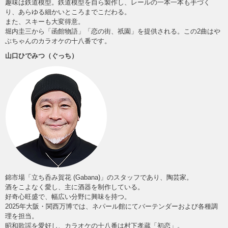
趣味は鉄道模型。鉄道模型を自ら製作し、レールの一本一本も手づく
り、あらゆる細かいところまでこだわる。
また、スキーも大変得意。
堀内圭三から「函館物語」「恋の街、祇園」を提供される。この2曲はや
ぶちゃんのカラオケの十八番です。
山口ひでみつ（ぐっち）
錦市場「立ち呑み賀花 (Gabana)」のスタッフであり、陶芸家。
酒をこよなく愛し、主に酒器を制作している。
好奇心旺盛で、幅広い分野に興味を持つ。
2025年大阪・関西万博では、ネパール館にてバーテンダーおよび各種調
理を担当。
昭和歌謡を愛好し、カラオケの十八番は村下孝蔵「初恋」。