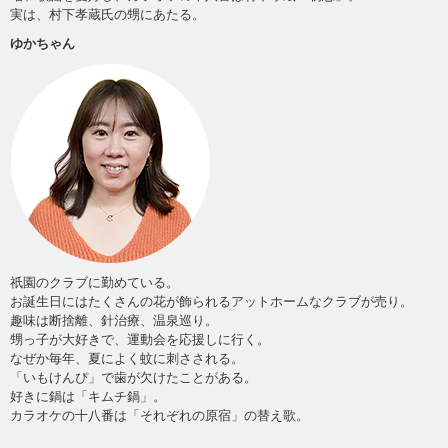
実は、村下孝蔵氏の甥にあたる。
ゆかちゃん
祇園のクラブに勤めている。
お誕生日にはたくさんの花が飾られるアットホームなクラブが売り。
趣味は断捨離、針治療、温泉巡り。
甥っ子が大好きで、運動会を応援しに行く。
なぜか毎年、夏によく蚊に刺さされる。
「いもけんぴ」で歯が欠けたことがある。
好きに鍋は「キムチ鍋」。
カラオケの十八番は「それぞれの原宿」の替え歌。