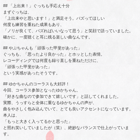
## 「上出来！」ぐっちも手応え十分
まずぐっちは、
「上出来やと思います！」と満足そう。バズってほしい
何度も練習を重ねた成果もあり、
「ノリが良くて、バズればいいなって思う」と笑顔で語っていました。
確かに、一度聴くと耳に残る楽しい曲なんです。
## やぶちゃんも「頑張った甲斐があった」
ぐっちも、「思ったより良かった」とホッとした表情。
レコーディングでは何度も録り直しを重ねただけに、
「頑張った甲斐があった」
という実感があったそうです。
## ゆかちゃんのコーラスも大好評！
今回、コーラス参加となったゆかちゃん。
「好きな曲なので参加できて嬉しいです」と話してくれました。
実際、うっすらと全体に重なるゆかちゃんの声が、
曲をやさしく包み込んでいて、とても良いアクセントになっています。
本人は、
「もっと大きく入ってるかと思った」
と照れ笑いしていましたが（笑）、絶妙なバランスで仕上がっていま
す。