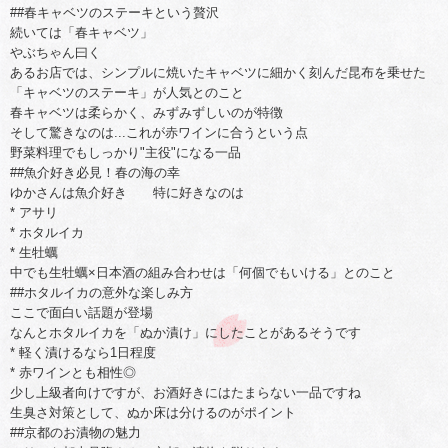
##春キャベツのステーキという贅沢
続いては「春キャベツ」
やぶちゃん曰く
あるお店では、シンプルに焼いたキャベツに細かく刻んだ昆布を乗せた
「キャベツのステーキ」が人気とのこと
春キャベツは柔らかく、みずみずしいのが特徴
そして驚きなのは...これが赤ワインに合うという点
野菜料理でもしっかり"主役"になる一品
##魚介好き必見！春の海の幸
ゆかさんは魚介好き 特に好きなのは
* アサリ
* ホタルイカ
* 生牡蠣
中でも生牡蠣×日本酒の組み合わせは「何個でもいける」とのこと
##ホタルイカの意外な楽しみ方
ここで面白い話題が登場
なんとホタルイカを「ぬか漬け」にしたことがあるそうです
* 軽く漬けるなら1日程度
* 赤ワインとも相性◎
少し上級者向けですが、お酒好きにはたまらない一品ですね
生臭さ対策として、ぬか床は分けるのがポイント
##京都のお漬物の魅力