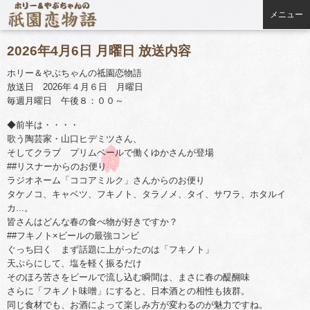
メニュー
2026年4月6日 月曜日 放送内容
ホリー＆やぶちゃんの祗園恋物語
放送日 2026年４月６日 月曜日
毎週月曜日 午後８：００～
◆前半は・・・・
歌う陶芸家・山口ヒデミツさん、
そしてクラブ プリムベールで働くゆかさんが登場
##リスナーからのお便り
ラジオネーム「ココアミルク」さんからのお便り
タケノコ、キャベツ、フキノト、タラノメ、タイ、サワラ、ホタルイ
カ...。
皆さんはどんな春の食べ物が好きですか？
##フキノト×ビールの最強コンビ
ぐっち曰く まず話題に上がったのは「フキノト」
天ぷらにして、塩を軽く振るだけ
そのほろ苦さをビールで流し込む瞬間は、まさに春の醍醐味
さらに「フキノト味噌」にすると、日本酒との相性も抜群。
同じ食材でも、お酒によって楽しみ方が変わるのが魅力ですね。