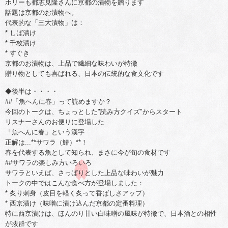
ホリーも都志見隆さんに京都の漬物を贈ります
話題は京都のお漬物へ。
代表的な「三大漬物」は：
* しば漬け
* 千枚漬け
* すぐき
京都のお漬物は、上品で繊細な味わいが特徴
贈り物としても喜ばれる、日本の伝統的な食文化です
◆後半は・・・・
##「魚へんに春」って読めますか？
今回のトークは、ちょっとした"読み方クイズ"からスタート
リスナーさんのお便りに登場した
「魚へんに春」という漢字
正解は...**サワラ（鰆）**！
春を代表する魚として知られ、まさに今が旬の食材です
##サワラの楽しみ方いろいろ
サワラといえば、さっぱりとした上品な味わいが魅力
トークの中ではこんな食べ方が登場しました：
* 炙り刺身（皮目を軽く炙って香ばしさアップ）
* 西京漬け（味噌に漬け込んだ京都の定番料理）
特に西京漬けは、ほんのり甘い白味噌の風味が特徴で、日本酒との相性
が抜群です