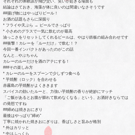
それぞれの体験談が飛び交い、笑いが起きる場面も
結論はさておき、海藻が体に良いのは間違いなさそうです
##揚げ物にはやっぱりビール！
お酒の話題もさらに深掘り
* フライや天ぷら → ビールでさっぱり
* 小さめのグラスで一気に飲むのが最高
油っこさをリセットしてくれるビールは、やはり鉄板の組み合わせです
##衝撃！カレーを「ルーだけ」で飲む！？
今回一番インパクトがあったのがこの話
なんと...やぶちゃん
カレーのルーだけを酒のアテにする！
###その楽しみ方
* カレーのルーをスプーンで少しずつ食べる
* 芋焼酎（ロック）を合わせる
赤霧島の芋焼酎がよくききます
スパイスの効いたルーと、力強い芋焼酎の香りが絶妙にマッチ
「ご飯があるとお腹が膨れて飲めなくなる」という、お酒好きならでは
の発想ですね
##締めは焼きおにぎり
最後はやっぱり"締め"
丁寧に焼かれた焼きおにぎりは、香ばしさと旨みが格別
* 外はカリッと
* 中はふっくら