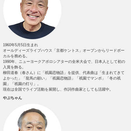
1960年5月5日生まれ
オールディーズライブハウス「京都ケントス」オープンからリードボー
カルを務める。
1990年、ニューヨークアポロシアターの全米大会で、日本人として初の
入賞を飾る。
柳田道春（春さん）に「祇園恋物語」を提供、代表曲は「生まれてきて
よかった」「龍馬の願い」「祇園恋物語」「祇園でマンボ」「冬の祇
園」「祇園の灯り」。
現在は全国でライブ活動を展開し、作詞作曲家としても活躍中。
やぶちゃん