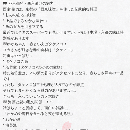
## ??京都発・西京漬けの魅力
西京漬けは、京都の「西京味噌」を使った伝統的な料理
* 甘みのある白味噌
* 上品でまろやかな味わい
* 魚の旨みを引き立てる
最近では全国のスーパーでも見かけますが、やはり本場・京都の味は特
別感があります
##ゆかちゃん 春といえばタケノコ！
ユカさんが好きな春の食材は「タケノコ」
定番はやっぱり：
* タケノコご飯
* 若竹煮（タケノコ×わかめの煮物）
特に若竹煮は、木の芽の香りがアクセントになり、春らしさ満点の一品
です
ただし...タケノコは**下処理が大変**なのが難点
それでも食べたくなる魅力がありますよね。
ぐっち 入っているワカメ大好き
## 海藻と髪の毛の関係...！？
話はちょっと脱線して、面白い雑談に。
「わかめや海苔を食べると髪が増える説」
* わかめ派
* 海苔派