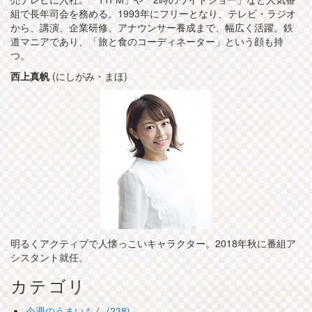
組で長年司会を務める。1993年にフリーとなり、テレビ・ラジオ
から、講演、企業研修、アナウンサー養成まで、幅広く活躍。鉄
道マニアであり、「旅と食のコーディネーター」という顔も持
つ。
西上真帆
(にしがみ・まほ)
明るくアクティブで人懐っこいキャラクター。2018年秋に番組ア
シスタント就任。
カテゴリ
今週のうまいもん (238)