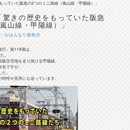
もっていた阪急の2つのミニ路線（嵐山線・甲陽線）」
「驚きの歴史をもっていた阪急
（嵐山線・甲陽線）」
リ:
心はんなり旅気分
進行」第119弾は、
した。
高級住宅地を走り抜ける甲陽線。
有名ですが、
した。
の特性や見所にも迫っています。