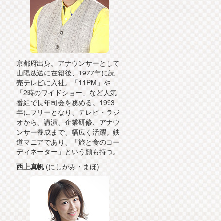
京都府出身。アナウンサーとして
山陽放送に在籍後、1977年に読
売テレビに入社。「11PM」や
「2時のワイドショー」など人気
番組で長年司会を務める。1993
年にフリーとなり、テレビ・ラジ
オから、講演、企業研修、アナウ
ンサー養成まで、幅広く活躍。鉄
道マニアであり、「旅と食のコー
ディネーター」という顔も持つ。
西上真帆
(にしがみ・まほ)