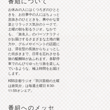
番組について
お休みの人にはくつろぎのひとと
きを、お仕事中の人にはちょっと
息抜きのひとときを。爽やかな音
楽とリラックス気分のトークで、
土曜の朝を彩るラジオ。なかで
も、「旅名人」のパーソナリティ
がお届けするさまざまな土地の魅
力や、グルメやイベントの話題に
は、滞在型の長旅からちょっとし
た街歩きまで、日常を忘れさせる
旅の醍醐味があふれます。各駅停
車でのんびりゆったり旅を楽しん
でいるような、極上時間をお届け
します。
KBS京都ラジオ「羽川英樹の土曜
は旅気分」は毎週土曜日 8:30-
11:55オンエア。
番組へのメッセ