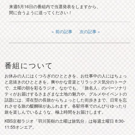
来週5月16日の番組内で当選発表をしますから、
間に合うように送ってください！
前の記事
次の記事
番組について
お休みの人にはくつろぎのひとときを、お仕事中の人にはちょっ
と息抜きのひとときを。爽やかな音楽とリラックス気分のトーク
で、土曜の朝を彩るラジオ。なかでも、「旅名人」のパーソナリ
ティがお届けするさまざまな土地の魅力や、グルメやイベントの
話題には、滞在型の長旅からちょっとした街歩きまで、日常を忘
れさせる旅の醍醐味があふれます。各駅停車でのんびりゆったり
旅を楽しんでいるような、極上時間をお届けします。
KBS京都ラジオ「羽川英樹の土曜は旅気分」は毎週土曜日 8:30-
11:55オンエア。