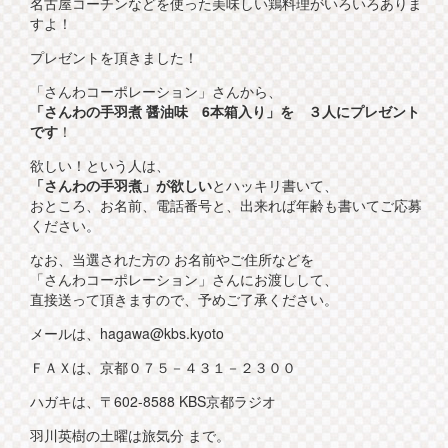
名古屋コーチンなどを使った美味しい鶏料理がいろいろありま
すよ！
プレゼントを頂きました！
「さんわコーポレーション」さんから、
「さんわの手羽煮 醤油味 6本箱入り」を ３人にプレゼント
です
！
欲しい！という人は、
「さんわの手羽煮」が欲しい
とハッキリ書いて、
おところ、お名前、電話番号と、出来れば年齢も書いてご応募
ください。
なお、当選された方の お名前やご住所などを
「さんわコーポレーション」さんにお渡しして、
直接送って頂きますので、予めご了承ください。
メールは、hagawa@kbs.kyoto
ＦＡＸは、京都０７５－４３１－２３００
ハガキは、〒602-8588 KBS京都ラジオ
羽川英樹の土曜は旅気分 まで。