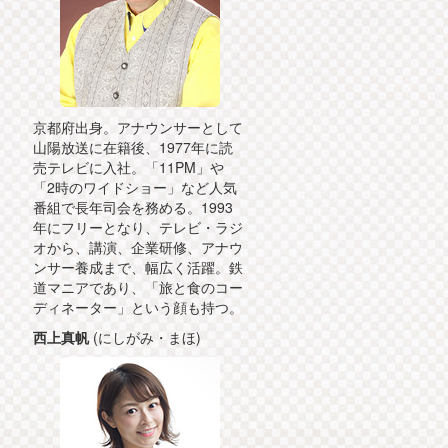
京都府出身。アナウンサーとして
山陽放送に在籍後、1977年に読
売テレビに入社。「11PM」や
「2時のワイドショー」など人気
番組で長年司会を務める。1993
年にフリーとなり、テレビ・ラジ
オから、講演、企業研修、アナウ
ンサー養成まで、幅広く活躍。鉄
道マニアであり、「旅と食のコー
ディネーター」という顔も持つ。
西上真帆
(にしがみ・まほ)