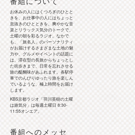
番組について
お休みの人にはくつろぎのひとと
きを、お仕事中の人にはちょっと
息抜きのひとときを。爽やかな音
楽とリラックス気分のトークで、
土曜の朝を彩るラジオ。なかで
も、「旅名人」のパーソナリティ
がお届けするさまざまな土地の魅
力や、グルメやイベントの話題に
は、滞在型の長旅からちょっとし
た街歩きまで、日常を忘れさせる
旅の醍醐味があふれます。各駅停
車でのんびりゆったり旅を楽しん
でいるような、極上時間をお届け
します。
KBS京都ラジオ「羽川英樹の土曜
は旅気分」は毎週土曜日 8:30-
11:55オンエア。
番組へのメッセ