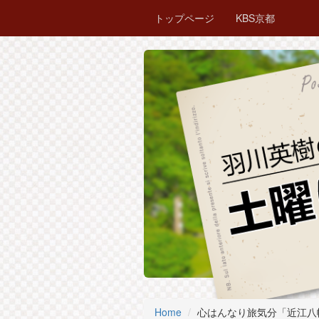
トップページ
KBS京都
Home
心はんなり旅気分「近江八