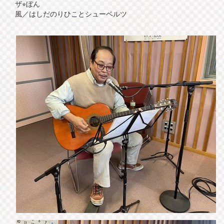
ザ⭐︎ぼん
風／はしだのりひことシューベルツ