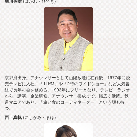
羽川英樹
(はがわ・ひでき)
京都府出身。アナウンサーとして山陽放送に在籍後、1977年に読
売テレビに入社。「11PM」や「2時のワイドショー」など人気番
組で長年司会を務める。1993年にフリーとなり、テレビ・ラジオ
から、講演、企業研修、アナウンサー養成まで、幅広く活躍。鉄
道マニアであり、「旅と食のコーディネーター」という顔も持
つ。
西上真帆
(にしがみ・まほ)