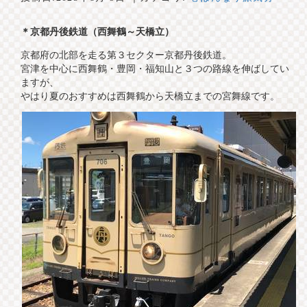
＊京都丹後鉄道（西舞鶴～天橋立）
京都府の北部を走る第３セクター京都丹後鉄道。
宮津を中心に西舞鶴・豊岡・福知山と３つの路線を伸ばしてい
ますが、
やはり夏のおすすめは西舞鶴から天橋立までの宮舞線です。