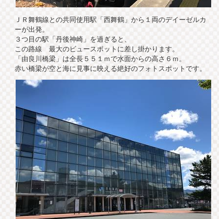
ＪＲ舞鶴線との共同使用駅「西舞鶴」から１両のデイーゼルカ
ーが出発。
３つ目の駅「丹後神崎」を過ぎると、
この路線 最大のビュースポットに差し掛かります。
「由良川橋梁」は全長５５１ｍで水面からの高さ６ｍ。
赤い橋梁が空と海に見事に映える絶好のフォトスポットです。