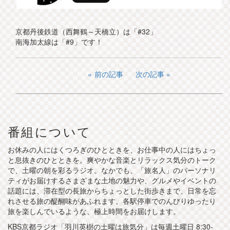
京都丹後鉄道（西舞鶴～天橋立）は「#32」
南海加太線は「#9」です！
前の記事
次の記事
番組について
お休みの人にはくつろぎのひとときを、お仕事中の人にはちょっ
と息抜きのひとときを。爽やかな音楽とリラックス気分のトーク
で、土曜の朝を彩るラジオ。なかでも、「旅名人」のパーソナリ
ティがお届けするさまざまな土地の魅力や、グルメやイベントの
話題には、滞在型の長旅からちょっとした街歩きまで、日常を忘
れさせる旅の醍醐味があふれます。各駅停車でのんびりゆったり
旅を楽しんでいるような、極上時間をお届けします。
KBS京都ラジオ「羽川英樹の土曜は旅気分」は毎週土曜日 8:30-