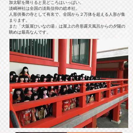
加太駅を降りると見どころはいっぱい。
淡嶋神社は全国の淡島信仰の総本社。
人形供養の寺として有名で、全国から２万体を超える人形が集
まります。
また「大阪屋ひいなの湯」は屋上の舟形露天風呂からの夕陽の
眺めは最高なんです。