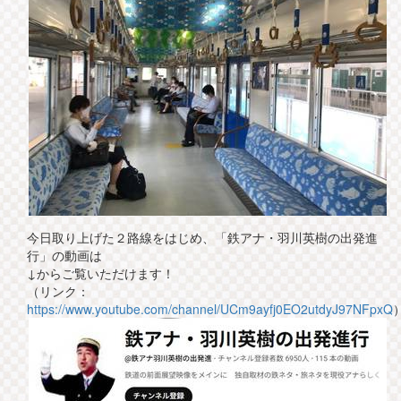
今日取り上げた２路線をはじめ、「鉄アナ・羽川英樹の出発進
行」の動画は
↓からご覧いただけます！
（リンク：
https://www.youtube.com/channel/UCm9ayfj0EO2utdyJ97NFpxQ