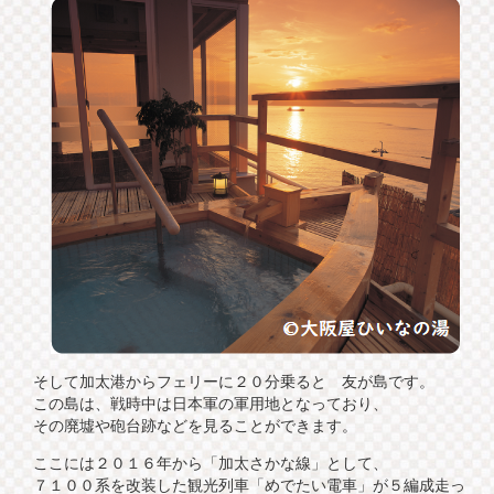
そして加太港からフェリーに２０分乗ると 友が島です。
この島は、戦時中は日本軍の軍用地となっており、
その廃墟や砲台跡などを見ることができます。
ここには２０１６年から「加太さかな線」として、
７１００系を改装した観光列車「めでたい電車」が５編成走っ