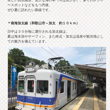
ースポットなどをもつ丹後。
ぜひ夏に訪れたい路線です。
＊南海加太線（和歌山市～加太 約１０ｋｍ）
日中は３０分毎に運行される加太線は、
夏は海水浴やサーフィン、また終点・加太は温泉や観光地とし
ての魅力を備えています。