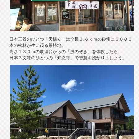
日本三景のひとつ「天橋立」は全長３.６ｋｍの砂州に５０００
本の松林が生い茂る景勝地。
高さ１３０ｍの展望台からの「股のぞき」を体験したら、
日本３文殊のひとつの「知恩寺」で智慧を授かりましょう。