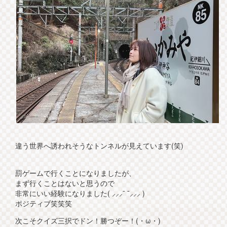
違う世界へ誘われそうなトンネルが見えています(笑)
罰ゲームで行くことになりましたが、
まず行くことはないと思うので
非常にいい経験になりました( ⸝⸝⸝¯ ¯⸝⸝⸝ )
ポジティブ笑笑笑
次こそクイズ三択でドン！勝つぞー！(・ω・)