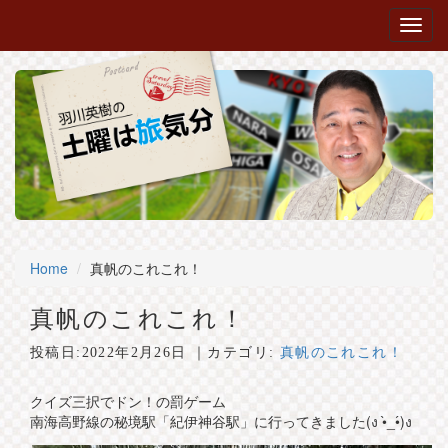
Home
真帆のこれこれ！
真帆のこれこれ！
投稿日:
2022年2月26日
｜カテゴリ:
真帆のこれこれ！
クイズ三択でドン！の罰ゲーム
南海高野線の秘境駅「紀伊神谷駅」に行ってきました(ง •̀_•́)ง