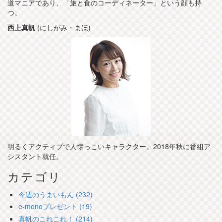
道マニアであり、「旅と食のコーディネーター」という顔も持
つ。
西上真帆
(にしがみ・まほ)
明るくアクティブで人懐っこいキャラクター。2018年秋に番組ア
シスタント就任。
カテゴリ
今週のうまいもん (232)
e-monoプレゼント (19)
真帆のこれこれ！ (214)