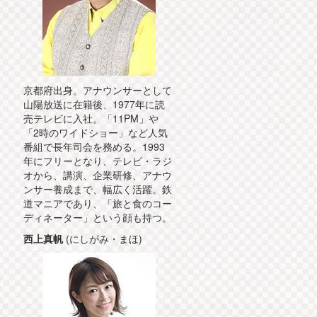
京都府出身。アナウンサーとして
山陽放送に在籍後、1977年に読
売テレビに入社。「11PM」や
「2時のワイドショー」など人気
番組で長年司会を務める。1993
年にフリーとなり、テレビ・ラジ
オから、講演、企業研修、アナウ
ンサー養成まで、幅広く活躍。鉄
道マニアであり、「旅と食のコー
ディネーター」という顔も持つ。
西上真帆
(にしがみ・まほ)