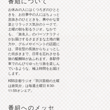
番組について
お休みの人にはくつろぎのひとと
きを、お仕事中の人にはちょっと
息抜きのひとときを。爽やかな音
楽とリラックス気分のトークで、
土曜の朝を彩るラジオ。なかで
も、「旅名人」のパーソナリティ
がお届けするさまざまな土地の魅
力や、グルメやイベントの話題に
は、滞在型の長旅からちょっとし
た街歩きまで、日常を忘れさせる
旅の醍醐味があふれます。各駅停
車でのんびりゆったり旅を楽しん
でいるような、極上時間をお届け
します。
KBS京都ラジオ「羽川英樹の土曜
は旅気分」は毎週土曜日 8:30-
11:55オンエア。
番組へのメッセ