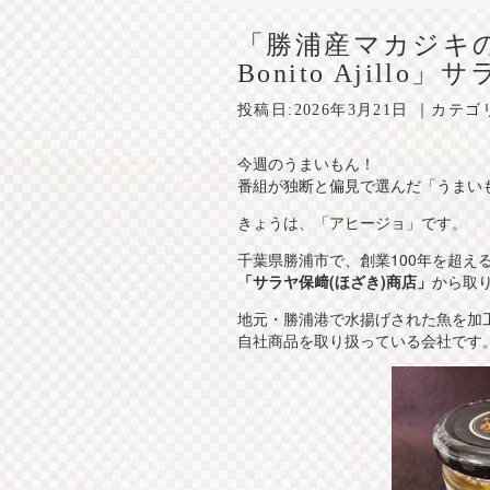
「勝浦産マカジキの
Bonito Ajill
投稿日:
2026年3月21日
｜カテゴ
今週のうまいもん！
番組が独断と偏見で選んだ「うまい
きょうは、「アヒージョ」です。
千葉県勝浦市で、創業100年を超え
「サラヤ保﨑(ほざき)商店」
から取
地元・勝浦港で水揚げされた魚を加
自社商品を取り扱っている会社です