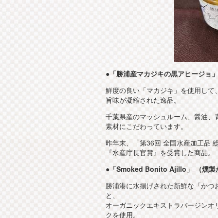
●「勝浦産マカジキの黒アヒージョ
鮮度の良い「マカジキ」を使用して
旨味が凝縮された逸品。
千葉県産のマッシュルーム、醤油、
素材にこだわっています。
昨年末、「第36回 全国水産加工品 
『水産庁長官賞』を受賞した商品。
●「Smoked Bonito Ajillo」
勝浦港に水揚げされた新鮮な「かつ
と、
オーガニックエキストラバージンオ
クを使用。