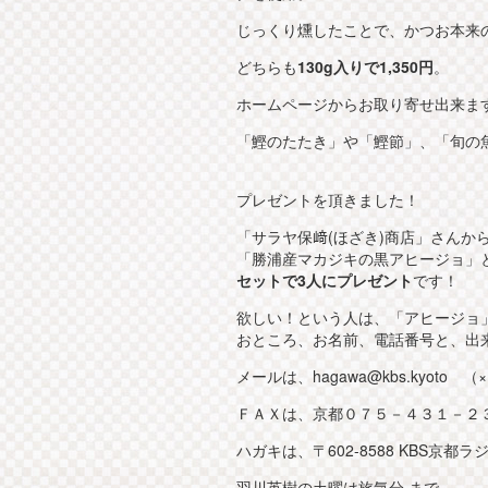
じっくり燻したことで、かつお本来
どちらも
130g入りで1,350円
。
ホームページからお取り寄せ出来ま
「鰹のたたき」や「鰹節」、「旬の
プレゼントを頂きました！
「サラヤ保﨑(ほざき)商店」さんか
「勝浦産マカジキの黒アヒージョ」と「Smok
セットで3人にプレゼント
です！
欲しい！という人は、「アヒージョ
おところ、お名前、電話番号と、出
メールは、hagawa@kbs.kyoto （
ＦＡＸは、京都０７５－４３１－２
ハガキは、〒602-8588 KBS京都
羽川英樹の土曜は旅気分 まで。