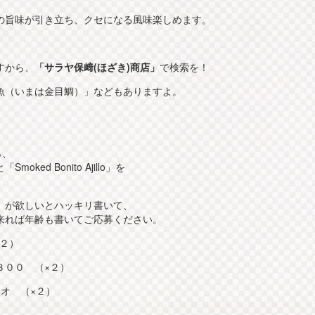
の旨味が引き立ち、クセになる風味楽しめます。
すから、
「サラヤ保﨑(ほざき)商店」
で検索を！
魚（いまは金目鯛）」などもありますよ。
ら、
ed Bonito Ajillo」を
」が欲しいとハッキリ書いて、
来れば年齢も書いてご応募ください。
×２）
３００ （×２）
ラジオ （×２）