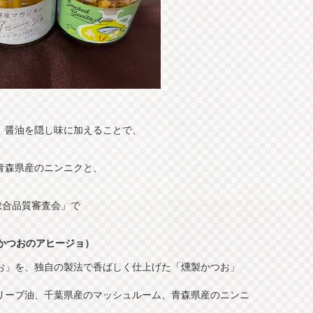
」
、醤油を隠し味に加えることで、
青森県産のニンニクと、
総合品質審査会」で
 （燻製かつおのアヒージョ）
お」を、独自の製法で香ばしく仕上げた「燻製かつお」
リーブ油、千葉県産のマッシュルーム、青森県産のニンニ