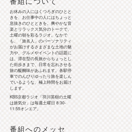
番組について
お休みの人にはくつろぎのひとと
きを、お仕事中の人にはちょっと
息抜きのひとときを。爽やかな音
楽とリラックス気分のトークで、
土曜の朝を彩るラジオ。なかで
も、「旅名人」のパーソナリティ
がお届けするさまざまな土地の魅
力や、グルメやイベントの話題に
は、滞在型の長旅からちょっとし
た街歩きまで、日常を忘れさせる
旅の醍醐味があふれます。各駅停
車でのんびりゆったり旅を楽しん
でいるような、極上時間をお届け
します。
KBS京都ラジオ「羽川英樹の土曜
は旅気分」は毎週土曜日 8:30-
11:55オンエア。
番組へのメッセ