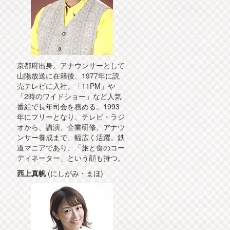
京都府出身。アナウンサーとして
山陽放送に在籍後、1977年に読
売テレビに入社。「11PM」や
「2時のワイドショー」など人気
番組で長年司会を務める。1993
年にフリーとなり、テレビ・ラジ
オから、講演、企業研修、アナウ
ンサー養成まで、幅広く活躍。鉄
道マニアであり、「旅と食のコー
ディネーター」という顔も持つ。
西上真帆
(にしがみ・まほ)