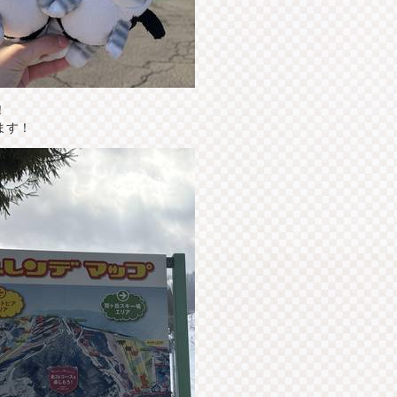
！
ます！