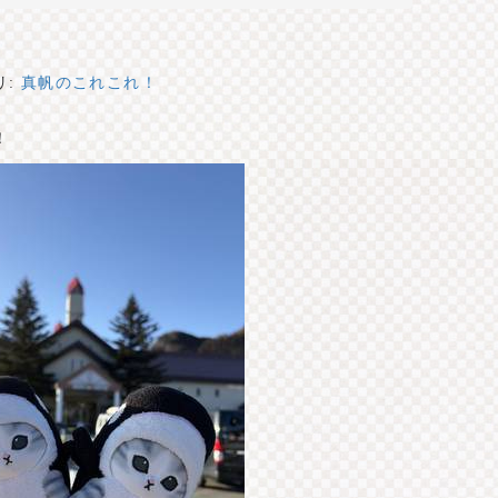
リ:
真帆のこれこれ！
！