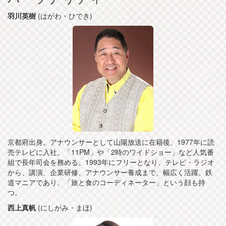
羽川英樹
(はがわ・ひでき)
京都府出身。アナウンサーとして山陽放送に在籍後、1977年に読
売テレビに入社。「11PM」や「2時のワイドショー」など人気番
組で長年司会を務める。1993年にフリーとなり、テレビ・ラジオ
から、講演、企業研修、アナウンサー養成まで、幅広く活躍。鉄
道マニアであり、「旅と食のコーディネーター」という顔も持
つ。
西上真帆
(にしがみ・まほ)