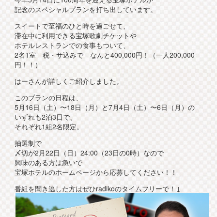
記念のスペシャルプランを打ち出しています。
スイートで至福のひと時を過ごせて、
滞在中に利用できる宝塚歌劇チケットや
ホテルレストランでの食事もついて、
2名1室 税・サ込みで なんと400,000円！（一人200,000
円！！）
はーさんが詳しくご紹介しました。
このプランの日程は、
5月16日（土）〜18日（月）と7月4日（土）〜6日（月）の
いずれも2泊3日で、
それぞれ1組2名限定。
抽選制で
〆切が2月22日（日）24:00（23日の0時）なので
興味のある方は急いで
宝塚ホテルのホームページから応募してください！！
番組を聞き逃した方はぜひradikoのタイムフリーで！↓