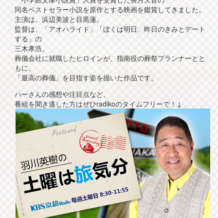
同名ベストセラー小説を原作とする映画を鑑賞してきました。
主演は、浜辺美波と目黒蓮。
監督は、「アオハライド」「ぼくは明日、昨日のきみとデート
する」の
三木孝浩。
葬儀会社に就職したヒロインが、指南役の葬祭プランナーとと
もに、
「最高の葬儀」を目指す姿を描いた作品です。
ハーさんの感想や注目点など、
番組を聞き逃した方はぜひradikoのタイムフリーで！↓