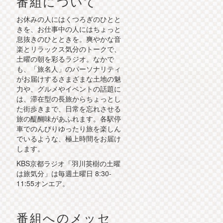
番組について
お休みの人にはくつろぎのひとと
きを、お仕事中の人にはちょっと
息抜きのひとときを。爽やかな音
楽とリラックス気分のトークで、
土曜の朝を彩るラジオ。なかで
も、「旅名人」のパーソナリティ
がお届けするさまざまな土地の魅
力や、グルメやイベントの話題に
は、滞在型の長旅からちょっとし
た街歩きまで、日常を忘れさせる
旅の醍醐味があふれます。各駅停
車でのんびりゆったり旅を楽しん
でいるような、極上時間をお届け
します。
KBS京都ラジオ「羽川英樹の土曜
は旅気分」は毎週土曜日 8:30-
11:55オンエア。
番組へのメッセ