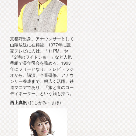
京都府出身。アナウンサーとして
山陽放送に在籍後、1977年に読
売テレビに入社。「11PM」や
「2時のワイドショー」など人気
番組で長年司会を務める。1993
年にフリーとなり、テレビ・ラジ
オから、講演、企業研修、アナウ
ンサー養成まで、幅広く活躍。鉄
道マニアであり、「旅と食のコー
ディネーター」という顔も持つ。
西上真帆
(にしがみ・まほ)