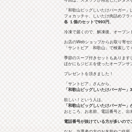
「和歌山ビッグしいたけバーガー」
フォカッチャ、しいたけ肉詰めフラ
各 １個のセットで993円
。
冷凍で届くので、解凍後、オーブン
お店のWebショップからお取り寄せ
「サントピア 和歌山」で検索して
季節のスープ付きセットもあります
ほかにもジビエを使ったオープンサ
プレゼントを頂きました！
「サントピア」さんから、
「和歌山ビッグしいたけバーガー」3
欲しい！という人は、
「和歌山ビッグしいたけバーガー」
おところ、お名前、電話番号と、出
電話番号が抜けている方が多いので
なお、当選者の方のお名前やご住所