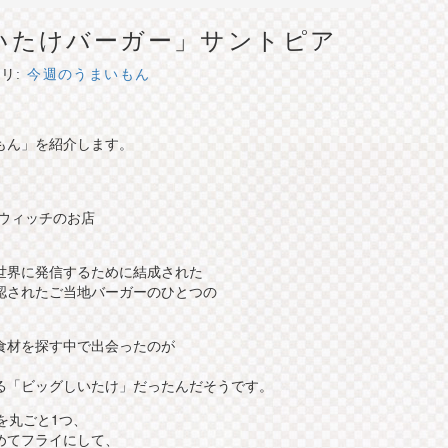
いたけバーガー」サントピア
リ:
今週のうまいもん
いもん」を紹介します。
ドウィッチのお店
。
世界に発信するために結成された
認されたご当地バーガーのひとつの
食材を探す中で出会ったのが
る「ビッグしいたけ」だったんだそうです。
を丸ごと1つ、
めてフライにして、