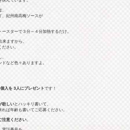
は、
イ、紀州南高梅ソースが
トースターで３分～４分加熱するだけ。
出来ますから、
ください。
し、
ンドなど色々ありますよ。
個入を 3人にプレゼント
です！
が欲しい
とハッキリ書いて、
来れば年齢も書いてご応募ください。
ご注意ください
。
、電話番号を、