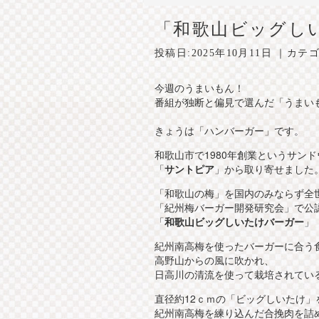
「和歌山ビッグし
投稿日:
2025年10月11日
｜カテゴ
今週のうまいもん！
番組が独断と偏見で選んだ「うま
きょうは「ハンバーガー」です。
和歌山市で1980年創業というサン
「
サントピア
」から取り寄せました
「和歌山の梅」を国内のみならず全
「紀州梅バーガー開発研究会」で公
「
和歌山ビッグしいたけバーガー
」
紀州南高梅を使ったバーガーに合う
高野山からの風に吹かれ、
日高川の清流を使って栽培されてい
直径約12ｃｍの「ビッグしいたけ」
紀州南高梅を練り込んだ合挽肉を詰