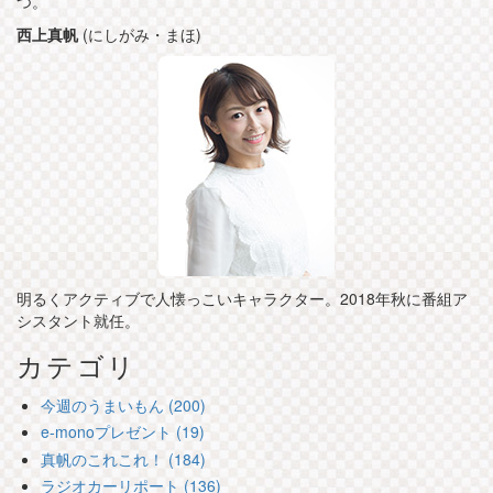
つ。
西上真帆
(にしがみ・まほ)
明るくアクティブで人懐っこいキャラクター。2018年秋に番組ア
シスタント就任。
カテゴリ
今週のうまいもん (200)
e-monoプレゼント (19)
真帆のこれこれ！ (184)
ラジオカーリポート (136)