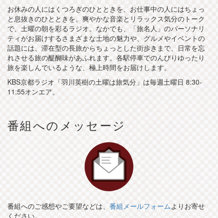
お休みの人にはくつろぎのひとときを、お仕事中の人にはちょっ
と息抜きのひとときを。爽やかな音楽とリラックス気分のトーク
で、土曜の朝を彩るラジオ。なかでも、「旅名人」のパーソナリ
ティがお届けするさまざまな土地の魅力や、グルメやイベントの
話題には、滞在型の長旅からちょっとした街歩きまで、日常を忘
れさせる旅の醍醐味があふれます。各駅停車でのんびりゆったり
旅を楽しんでいるような、極上時間をお届けします。
KBS京都ラジオ「羽川英樹の土曜は旅気分」は毎週土曜日 8:30-
11:55オンエア。
番組へのメッセージ
番組へのご感想やご要望などは、
番組メールフォーム
よりお寄せ
ください。