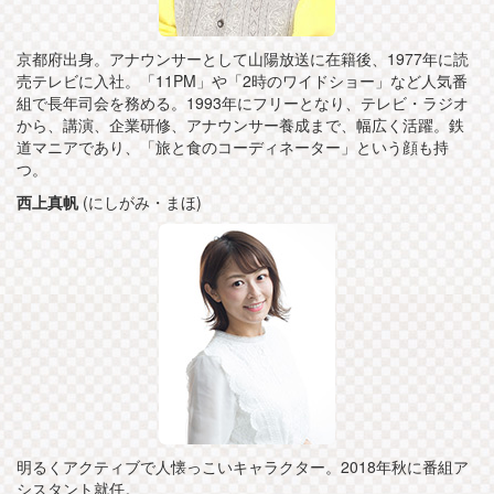
京都府出身。アナウンサーとして山陽放送に在籍後、1977年に読
売テレビに入社。「11PM」や「2時のワイドショー」など人気番
組で長年司会を務める。1993年にフリーとなり、テレビ・ラジオ
から、講演、企業研修、アナウンサー養成まで、幅広く活躍。鉄
道マニアであり、「旅と食のコーディネーター」という顔も持
つ。
西上真帆
(にしがみ・まほ)
明るくアクティブで人懐っこいキャラクター。2018年秋に番組ア
シスタント就任。