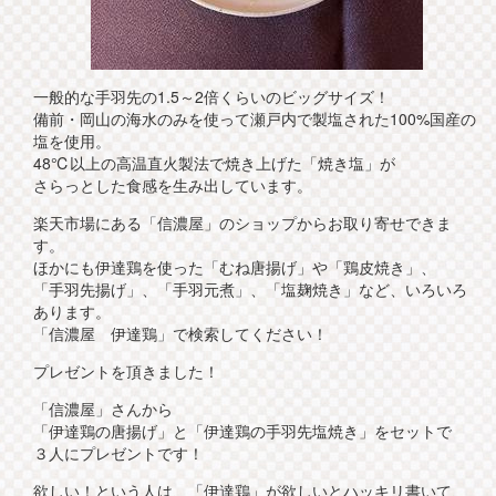
一般的な手羽先の1.5～2倍くらいのビッグサイズ！
備前・岡山の海水のみを使って瀬戸内で製塩された100%国産の
塩を使用。
48℃以上の高温直火製法で焼き上げた「焼き塩」が
さらっとした食感を生み出しています。
楽天市場にある「信濃屋」のショップからお取り寄せできま
す。
ほかにも伊達鶏を使った「むね唐揚げ」や「鶏皮焼き」、
「手羽先揚げ」、「手羽元煮」、「塩麹焼き」など、いろいろ
あります。
「信濃屋 伊達鶏」で検索してください！
プレゼントを頂きました！
「信濃屋」さんから
「伊達鶏の唐揚げ」と「伊達鶏の手羽先塩焼き」をセットで
３人にプレゼントです！
欲しい！という人は、「伊達鶏」が欲しいとハッキリ書いて、