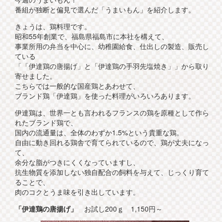
番組が独断と偏見で選んだ「うまいもん」を紹介します。
きょうは、鶏料理です。
昭和55年創業で、福島県福島市に本社を構えて、
事業所用の弁当を中心に、幼稚園給食、仕出しの製造、販売し
ている
「「伊達鶏の唐揚げ」と「伊達鶏の手羽先塩焼き」」から取り
寄せました。
こちらでは一般的な国産鶏とあわせて、
ブランド鶏「伊達鶏」を使った料理がいろいろあります。
伊達鶏は、世界一とも言われるフランスの鶏を原種として作ら
れたブランド鶏で、
国内の流通量は、全体のわずか1.5%という貴重な鶏。
自由に動き回れる鶏舎で育てられているので、鶏が丈夫になっ
て、
余分な脂がつきにくくなっていますし、
抗生物質を添加しない独自配合の飼料を与えて、じっくり育て
ることで、
肉のコクとうま味を引き出しています。
「伊達鶏の唐揚げ」
お試し200ｇ 1,150円～