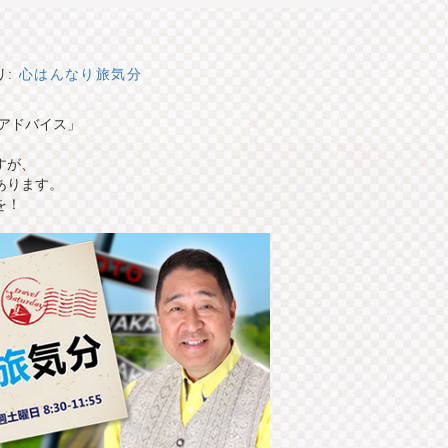
リ:
心はんなり旅気分
問アドバイス」
すが、
あります。
を！