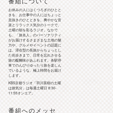
番組について
お休みの人にはくつろぎのひとと
きを、お仕事中の人にはちょっと
息抜きのひとときを。爽やかな音
楽とリラックス気分のトークで、
土曜の朝を彩るラジオ。なかで
も、「旅名人」のパーソナリティ
がお届けするさまざまな土地の魅
力や、グルメやイベントの話題に
は、滞在型の長旅からちょっとし
た街歩きまで、日常を忘れさせる
旅の醍醐味があふれます。各駅停
車でのんびりゆったり旅を楽しん
でいるような、極上時間をお届け
します。
KBS京都ラジオ「羽川英樹の土曜
は旅気分」は毎週土曜日 8:30-
11:55オンエア。
番組へのメッセ