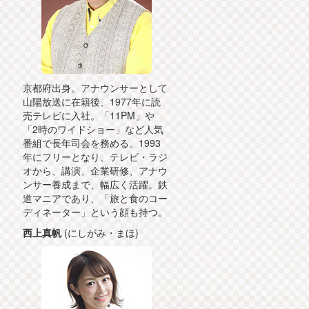
京都府出身。アナウンサーとして
山陽放送に在籍後、1977年に読
売テレビに入社。「11PM」や
「2時のワイドショー」など人気
番組で長年司会を務める。1993
年にフリーとなり、テレビ・ラジ
オから、講演、企業研修、アナウ
ンサー養成まで、幅広く活躍。鉄
道マニアであり、「旅と食のコー
ディネーター」という顔も持つ。
西上真帆
(にしがみ・まほ)