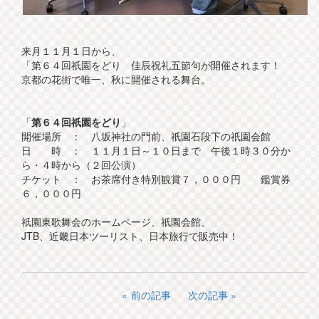
来月１１月１日から、
「第６４回祇園をどり 佳辰祝礼五節句が開催されます！
京都の花街で唯一、秋に開催される舞台。
「
第６４回祇園をどり
」
開催場所 ： 八坂神社の門前、祇園石段下の祇園会館
日 時 ： １１月１日～１０日まで 午後１時３０分か
ら・４時から（２回公演）
チケット ： お茶席付き特別観賞７，０００円 鑑賞券
６，０００円
祇園東歌舞会のホームページ、祇園会館、
JTB、近畿日本ツーリスト、日本旅行で販売中！
前の記事
次の記事