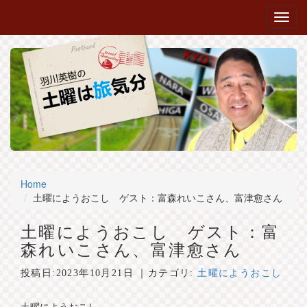
Home
土曜にようおこし ゲスト：富森れいこさん、富津愈さん
土曜にようおこし ゲスト：富
森れいこさん、富津愈さん
投稿日:
2023年10月21日
｜カテゴリ:
土曜にようおこし
土曜にようおこし～。