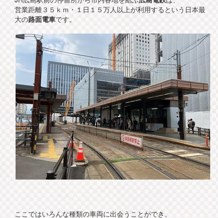
営業距離３５ｋｍ・１日１５万人以上が利用するという日本最
大の
路面電車
です。
ここではいろんな種類の車両に出会うことができ、