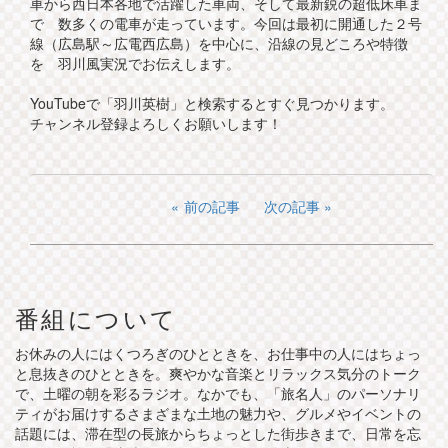
車から西日本各地で活躍した車両、そして最新鋭の超低床車ま
で 数多くの電車が走っています。今回は最初に開通した２号
線（広島駅～広電西広島）を中心に、沿線の見どころや特徴
を 羽川風実況でお伝えします。
YouTubeで「羽川英樹」と検索するとすぐ見つかります。
チャンネル登録よろしくお願いします！
前の記事
次の記事
番組について
お休みの人にはくつろぎのひとときを、お仕事中の人にはちょっ
と息抜きのひとときを。爽やかな音楽とリラックス気分のトーク
で、土曜の朝を彩るラジオ。なかでも、「旅名人」のパーソナリ
ティがお届けするさまざまな土地の魅力や、グルメやイベントの
話題には、滞在型の長旅からちょっとした街歩きまで、日常を忘