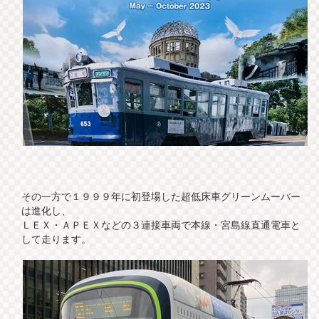
その一方で１９９９年に初登場した超低床車グリーンムーバー
は進化し、
ＬＥＸ・ＡＰＥＸなどの３連接車両で本線・宮島線直通電車と
して走ります。