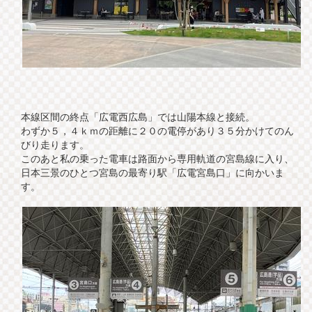
本線区間の終点「広電西広島」では山陽本線と接続。
わずか５，４ｋｍの距離に２０の電停があり３５分かけてのん
びり走ります。
このあと私の乗った電車は路面から専用軌道の宮島線に入り、
日本三景のひとつ宮島の最寄り駅「広電宮島口」に向かいま
す。