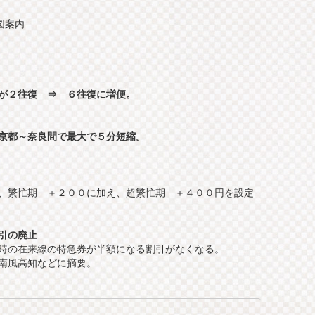
地図案内
両が２往復 ⇒ ６往復に増便。
 京都～奈良間で最大で５分短縮。
、繁忙期 ＋２００に加え、超繁忙期 ＋４００円を設定
引の廃止
時の在来線の特急券が半額になる割引がなくなる。
南風高知などに摘要。