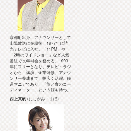
京都府出身。アナウンサーとして
山陽放送に在籍後、1977年に読
売テレビに入社。「11PM」や
「2時のワイドショー」など人気
番組で長年司会を務める。1993
年にフリーとなり、テレビ・ラジ
オから、講演、企業研修、アナウ
ンサー養成まで、幅広く活躍。鉄
道マニアであり、「旅と食のコー
ディネーター」という顔も持つ。
西上真帆
(にしがみ・まほ)