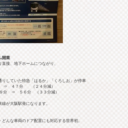
ム開業
り直接、地下ホームにつながり、
通りしていた特急「はるか」「くろしお」が停車
 ⇒ ４７分 （２４分減）
９分 ⇒ ５６分 （３３分減）
東線が大阪駅発になります。
・どんな車両のドア配置にも対応する世界初。
）