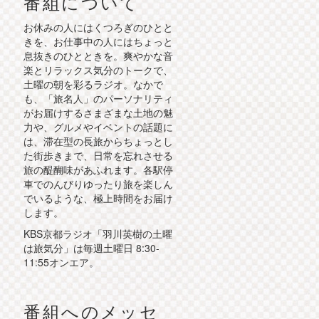
番組について
お休みの人にはくつろぎのひとと
きを、お仕事中の人にはちょっと
息抜きのひとときを。爽やかな音
楽とリラックス気分のトークで、
土曜の朝を彩るラジオ。なかで
も、「旅名人」のパーソナリティ
がお届けするさまざまな土地の魅
力や、グルメやイベントの話題に
は、滞在型の長旅からちょっとし
た街歩きまで、日常を忘れさせる
旅の醍醐味があふれます。各駅停
車でのんびりゆったり旅を楽しん
でいるような、極上時間をお届け
します。
KBS京都ラジオ「羽川英樹の土曜
は旅気分」は毎週土曜日 8:30-
11:55オンエア。
番組へのメッセ