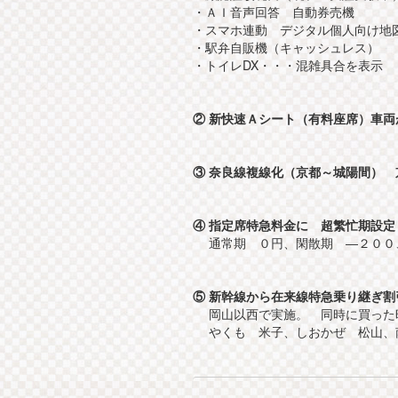
・ＡＩ音声回答 自動券売機
・スマホ連動 デジタル個人向け
・駅弁自販機（キャッシュレス）
・トイレDX・・・混雑具合を表示
② 新快速Ａシート（有料座席）車
③ 奈良線複線化（京都～城陽間）
④ 指定席特急料金に 超繁忙期設定
通常期 ０円、閑散期 ―２００
⑤ 新幹線から在来線特急乗り継ぎ割
岡山以西で実施。 同時に買った
やくも 米子、しおかぜ 松山、