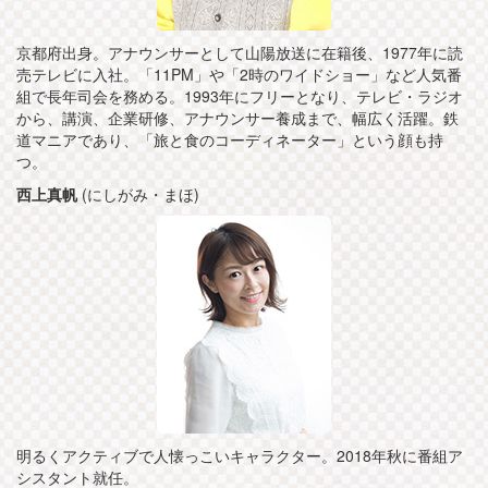
京都府出身。アナウンサーとして山陽放送に在籍後、1977年に読
売テレビに入社。「11PM」や「2時のワイドショー」など人気番
組で長年司会を務める。1993年にフリーとなり、テレビ・ラジオ
から、講演、企業研修、アナウンサー養成まで、幅広く活躍。鉄
道マニアであり、「旅と食のコーディネーター」という顔も持
つ。
西上真帆
(にしがみ・まほ)
明るくアクティブで人懐っこいキャラクター。2018年秋に番組ア
シスタント就任。