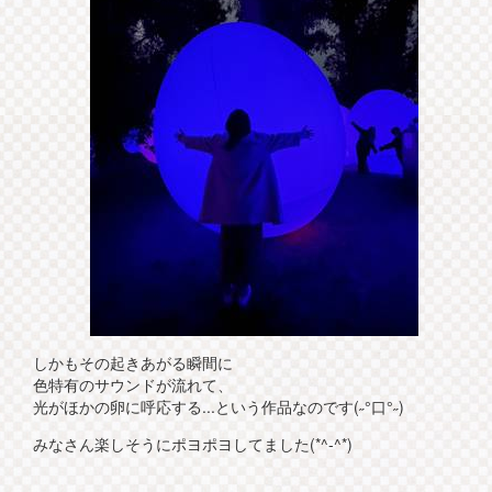
しかもその起きあがる瞬間に
色特有のサウンドが流れて、
光がほかの卵に呼応する...という作品なのです(˶°口°˶)
みなさん楽しそうにポヨポヨしてました︎(*^-^*)