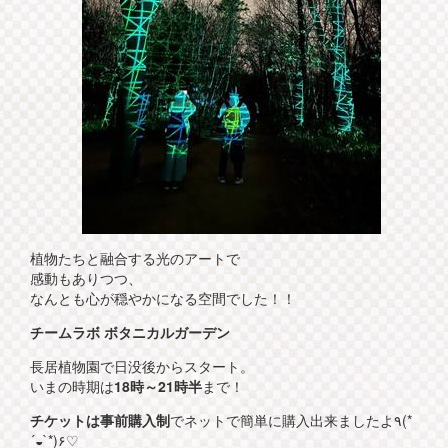
植物たちと融合する光のアートで
感動もありつつ、
なんとも心が穏やかになる空間でした！！
チームラボ ボタニカルガーデン
長居植物園で日没後からスタート。
いまの時期は
18時～21時半
まで！
チケットは事前購入制
でネットで簡単に購入出来ましたよ٩(*
´◒`*)۶♡