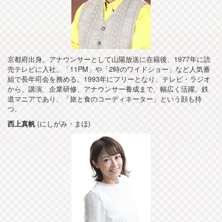
京都府出身。アナウンサーとして山陽放送に在籍後、1977年に読
売テレビに入社。「11PM」や「2時のワイドショー」など人気番
組で長年司会を務める。1993年にフリーとなり、テレビ・ラジオ
から、講演、企業研修、アナウンサー養成まで、幅広く活躍。鉄
道マニアであり、「旅と食のコーディネーター」という顔も持
つ。
西上真帆
(にしがみ・まほ)