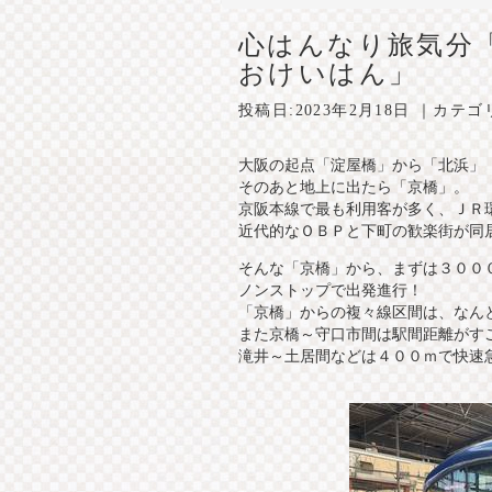
心はんなり旅気分
おけいはん」
投稿日:
2023年2月18日
｜カテゴ
大阪の起点「淀屋橋」から「北浜」
そのあと地上に出たら「京橋」。
京阪本線で最も利用客が多く、ＪＲ
近代的なＯＢＰと下町の歓楽街が同
そんな「京橋」から、まずは３００
ノンストップで出発進行！
「京橋」からの複々線区間は、なん
また京橋～守口市間は駅間距離がす
滝井～土居間などは４００ｍで快速