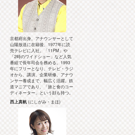
京都府出身。アナウンサーとして
山陽放送に在籍後、1977年に読
売テレビに入社。「11PM」や
「2時のワイドショー」など人気
番組で長年司会を務める。1993
年にフリーとなり、テレビ・ラジ
オから、講演、企業研修、アナウ
ンサー養成まで、幅広く活躍。鉄
道マニアであり、「旅と食のコー
ディネーター」という顔も持つ。
西上真帆
(にしがみ・まほ)