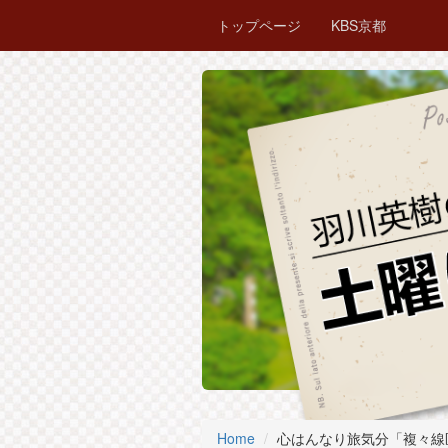
トップページ
KBS京都
Home
心はんなり旅気分「複々線