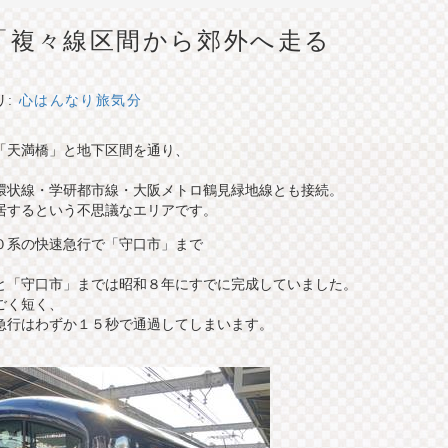
「複々線区間から郊外へ走る
リ:
心はんなり旅気分
「天満橋」と地下区間を通り、
環状線・学研都市線・大阪メトロ鶴見緑地線とも接続。
居するという不思議なエリアです。
０系の快速急行で「守口市」まで
と「守口市」までは昭和８年にすでに完成していました。
ごく短く、
急行はわずか１５秒で通過してしまいます。