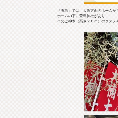
「萱島」では、大阪方面のホームか
ホームの下に萱島神社があり、
そのご神木（高さ２０ｍ）のクスノ