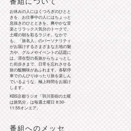
番組について
お休みの人にはくつろぎのひとと
きを、お仕事中の人にはちょっと
息抜きのひとときを。爽やかな音
楽とリラックス気分のトークで、
土曜の朝を彩るラジオ。なかで
も、「旅名人」のパーソナリティ
がお届けするさまざまな土地の魅
力や、グルメやイベントの話題に
は、滞在型の長旅からちょっとし
た街歩きまで、日常を忘れさせる
旅の醍醐味があふれます。各駅停
車でのんびりゆったり旅を楽しん
でいるような、極上時間をお届け
します。
KBS京都ラジオ「羽川英樹の土曜
は旅気分」は毎週土曜日 8:30-
11:55オンエア。
番組へのメッセ