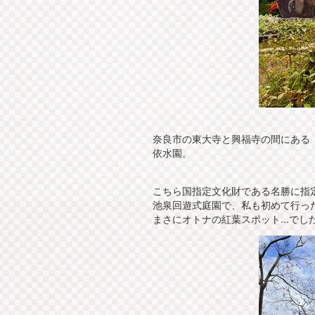
奈良市の東大寺と興福寺の間にある
依水園。
こちら国指定文化財である名勝に指
池泉回遊式庭園で、私も初めて行っ
まさにオトナの紅葉スポット...でした( ˶ 