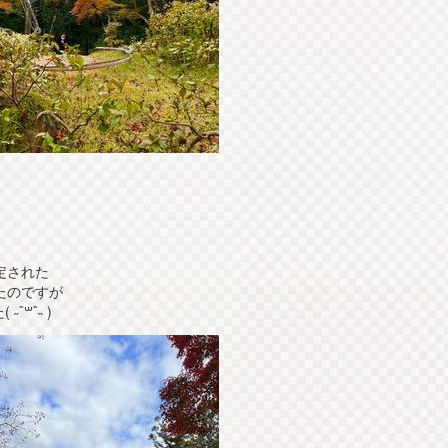
定された
たのですが
ˆ꒳ˆ˵ )