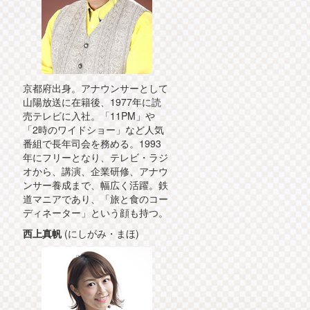
京都府出身。アナウンサーとして
山陽放送に在籍後、1977年に読
売テレビに入社。「11PM」や
「2時のワイドショー」など人気
番組で長年司会を務める。1993
年にフリーとなり、テレビ・ラジ
オから、講演、企業研修、アナウ
ンサー養成まで、幅広く活躍。鉄
道マニアであり、「旅と食のコー
ディネーター」という顔も持つ。
西上真帆
(にしがみ・まほ)