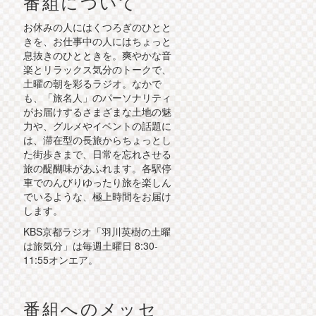
番組について
お休みの人にはくつろぎのひとと
きを、お仕事中の人にはちょっと
息抜きのひとときを。爽やかな音
楽とリラックス気分のトークで、
土曜の朝を彩るラジオ。なかで
も、「旅名人」のパーソナリティ
がお届けするさまざまな土地の魅
力や、グルメやイベントの話題に
は、滞在型の長旅からちょっとし
た街歩きまで、日常を忘れさせる
旅の醍醐味があふれます。各駅停
車でのんびりゆったり旅を楽しん
でいるような、極上時間をお届け
します。
KBS京都ラジオ「羽川英樹の土曜
は旅気分」は毎週土曜日 8:30-
11:55オンエア。
番組へのメッセ