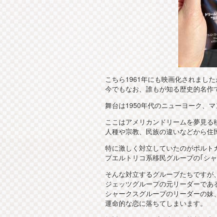
こちら1961年にも映画化されました
今でもなお、誰もが知る歴史的名作
舞台は1950年代のニューヨーク、
ここはアメリカンドリームを夢見る
人種や宗教、民族の違いなどから住民
特に激しく対立していたのがポルトガ
プエルトリコ系移民グループの｢シャ
そんな対立するグループたちですが
ジェッツグループの元リーダーであ
シャークスグループのリーダーの妹
運命的な恋に落ちてしまいます。