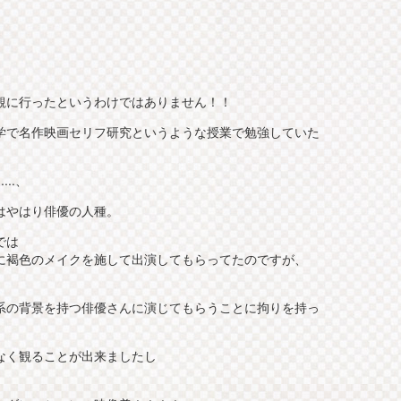
、
。
観に行ったというわけではありません！！
学で名作映画セリフ研究というような授業で勉強していた
..、
はやはり俳優の人種。
では
に褐色のメイクを施して出演してもらってたのですが、
系の背景を持つ俳優さんに演じてもらうことに拘りを持っ
なく観ることが出来ましたし