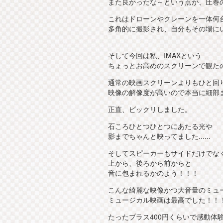
また良かったな～という点が、圧巻
これはドローンやクレーンを一体何台
多角的に撮影され、自分もその場に
そして今回は私、IMAXという
ちょっとお高めのスクリーンで観た
通常の映画スクリーンよりもひと回
映像の解像度が高いので本当に細部まで綺
正直、ビックリしました。
石ころひとつひとつにあたる光や
影までちゃんと映ってました......
そしてスピーカーもサイドだけでな
上から、後ろから前からと
音に包まれるかのよう！！！
こんな綺麗な映像かつ大音量のミュ
ミュージカル映画は最高でした！！
たったプラス400円くらいで感動体