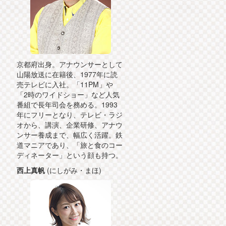
京都府出身。アナウンサーとして
山陽放送に在籍後、1977年に読
売テレビに入社。「11PM」や
「2時のワイドショー」など人気
番組で長年司会を務める。1993
年にフリーとなり、テレビ・ラジ
オから、講演、企業研修、アナウ
ンサー養成まで、幅広く活躍。鉄
道マニアであり、「旅と食のコー
ディネーター」という顔も持つ。
西上真帆
(にしがみ・まほ)