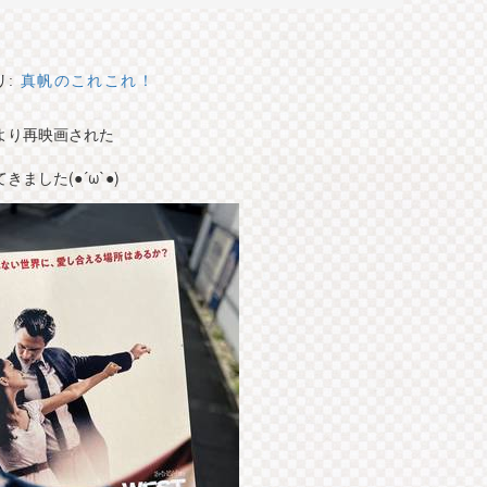
リ:
真帆のこれこれ！
より再映画された
ました(●´ω`●)