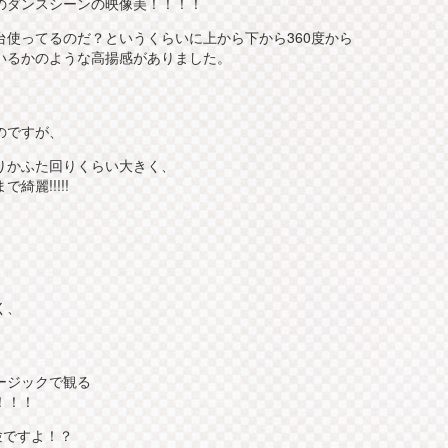
のダンスシーンの映像美！！！！
使ってるのだ？というくらいに上から下から360度から
いるかのような高揚感がありました。
のですが、
りかふた回りくらい大きく、
麗!!!!!
く、
ージックで観る
！！！
験ですよ！？