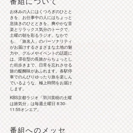
番組について
お休みの人にはくつろぎのひとと
きを、お仕事中の人にはちょっと
息抜きのひとときを。爽やかな音
楽とリラックス気分のトークで、
土曜の朝を彩るラジオ。なかで
も、「旅名人」のパーソナリティ
がお届けするさまざまな土地の魅
力や、グルメやイベントの話題に
は、滞在型の長旅からちょっとし
た街歩きまで、日常を忘れさせる
旅の醍醐味があふれます。各駅停
車でのんびりゆったり旅を楽しん
でいるような、極上時間をお届け
します。
KBS京都ラジオ「羽川英樹の土曜
は旅気分」は毎週土曜日 8:30-
11:55オンエア。
番組へのメッセ